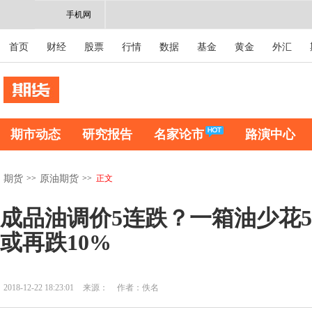
手机网
首页
财经
股票
行情
数据
基金
黄金
外汇
期市动态
研究报告
名家论市
路演中心
>>
>>
正文
期货
原油期货
成品油调价5连跌？一箱油少花
或再跌10%
2018-12-22 18:23:01
来源：
作者：佚名