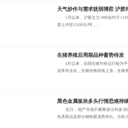
天气炒作与需求犹弱博弈 沪胶
5月以来，沪胶主力1909合约于112
度上冲至12430元/吨，...
生猪养殖后周期品种蓄势待发
4月以来，全国生猪均价运行较为平
游库存去化，生猪价格持续上涨，生猪养.
黑色金属板块多头行情恐难持
近日，地产市场不断释放出利多消息
色系商品及部分钢铁股涨势突出。分析人士