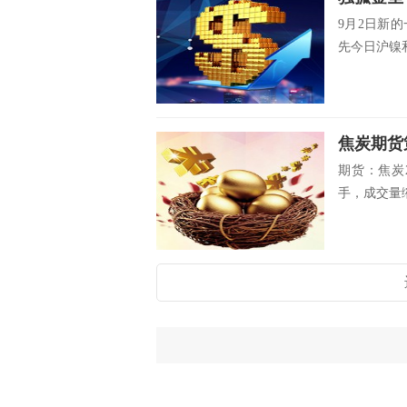
9月2日新
先今日沪镍和
焦炭期货
期货：焦炭2
手，成交量缩