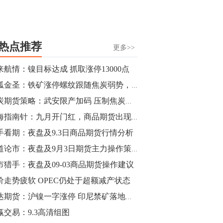
热点推荐
更多>>
来航情：镍目标达成 抓取涨停13000点
独孤金圣：铁矿涨停螺纹跟随焦炭弱势，多头又开始蠢蠢欲动？
焦炭期货策略：武安限产加码 压制焦炭反弹空间
期海指南针：九月开门红，商品期货出现涨停潮
手看期：夜盘及9.3日商品期货行情分析
商道论市：夜盘及9月3日期货主力操作策略
市猎手：夜盘及09-03商品期货操作建议
价走势疲软 OPEC仍处于超额减产状态
瑞达期货：沪镍一字涨停 印尼禁矿落地
赢交易：9.3高清组图