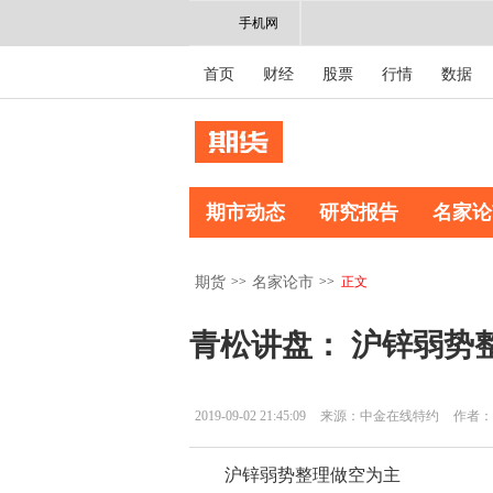
手机网
首页
财经
股票
行情
数据
期市动态
研究报告
名家论
>>
>>
正文
期货
名家论市
青松讲盘： 沪锌弱势
2019-09-02 21:45:09
来源：中金在线特约
作者：
沪锌弱势整理做空为主