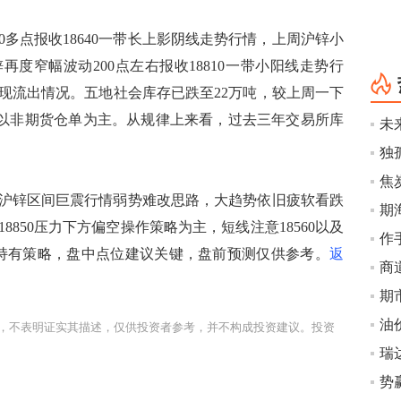
多点报收18640一带长上影阴线走势行情，上周沪锌小
锌再度窄幅波动200点左右报收18810一带小阳线走势行
现流出情况。五地社会库存已跌至22万吨，较上周一下
主要以非期货仓单为主。从规律上来看，过去三年交易所库
未
沪锌区间巨震行情弱势难改思路，大趋势依旧疲软看跌
850压力下方偏空操作策略为主，短线注意18560以及
作
护持有策略，盘中点位建议关键，盘前预测仅供参考。
返
期
油
，不表明证实其描述，仅供投资者参考，并不构成投资建议。投资
势