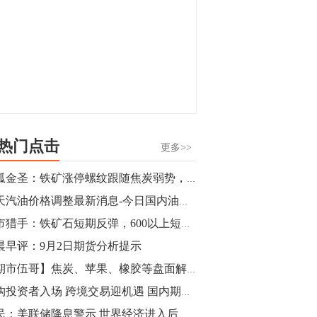
热门点击
更多>>
独孤金圣：铁矿涨停螺纹跟随焦炭弱势，多头又开始蠢蠢欲动？
今天汽油价格调整最新消息-今日国内油价查询（2019年9月2日）
期市猎手：铁矿石短期反弹，600以上短多思路
晨早评：9月2日期货分析提示
【期市伍哥】焦炭、苹果、橡胶等盘面解析
机构投资者入场 跨境交易迎机遇 国内期货市场走出国际范儿
朱民：美联储降息警示 世界经济进入后危机时代