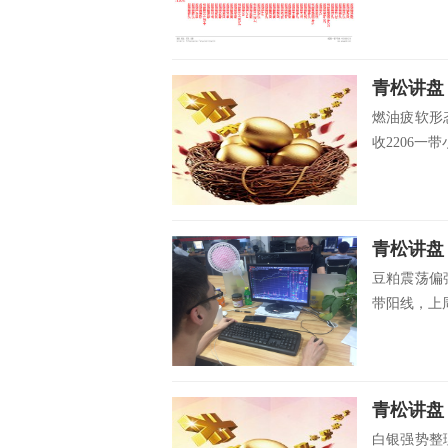
青松讲盘
燃油疲软形
收2206一
青松讲盘
豆粕震荡偏
带阳线，上周
青松讲盘
白银强势整