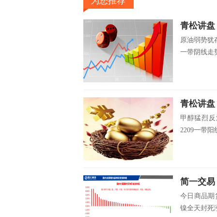
为您推荐
青松讲盘
原油弱势犹
一带阴线走势
青松讲盘
甲醇猛烈反
2209一带
简一交易
今日商品期
镍全天封死涨