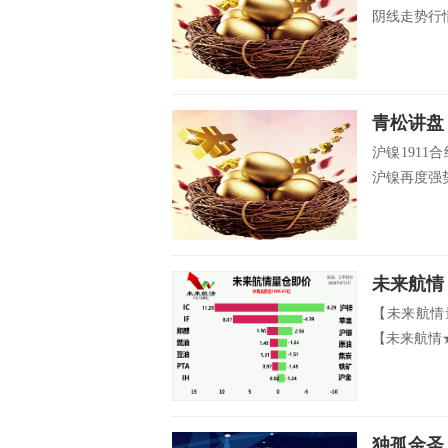
阴线走势行情
青松讲盘
沪镍1911
沪镍再度强势
未来航情
【未来航情
【未来航情★