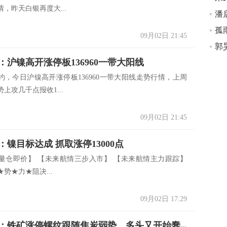
，昨天白银再度大...
潘
孤
09月02日 21:45
：沪镍高开涨停板136960一带大阳线
合约，今日沪镍高开涨停板136960一带大阳线走势行情，上周
上攻几千点报收1...
09月02日 21:45
：镍目标达成 抓取涨停13000点
量仓即价】 【未来航情三步入市】 【未来航情主力跟踪】
势★力★阻决...
09月02日 17:29
独孤金圣：铁矿涨停螺纹跟随焦炭弱势，多头又开始蠢蠢欲动？