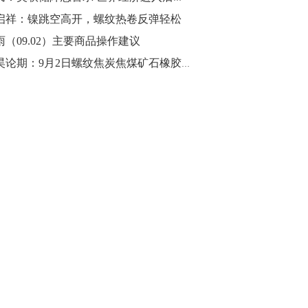
启祥：镍跳空高开，螺纹热卷反弹轻松
雨（09.02）主要商品操作建议
郭昊论期：9月2日螺纹焦炭焦煤矿石橡胶操作盘前观点