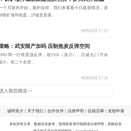
的一个月新的开始，新的征程，我们来看看今日盘面情况，首
铁矿涨停收盘，沪镍是直接...
09月02日 17:27
策略：武安限产加码 压制焦炭反弹空间
001周一行情震荡反弹，收1916（涨25），日减仓2.1万余
小。前二十名资...
09月02日 17:24
进入期货频道>>
诚聘英才
|
关于我们
|
合作伙伴
|
法律声明
|
征稿启事
|
友链申请
本站所有文章、数据仅供参考，使用前务请仔细阅读
法律声明
，风险自负