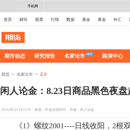
手机网
首页
财经
股票
行情
数据
基金
黄金
外汇
期市动态
研究报告
名家论市
路演中心
>>
>>
正文
期货
名家论市
闲人论金：8.23日商品黑色夜
2019-08-23 18:13:19
来源：中金在线特约
作者：闲人论金
《1》螺纹2001----日线收阳，2