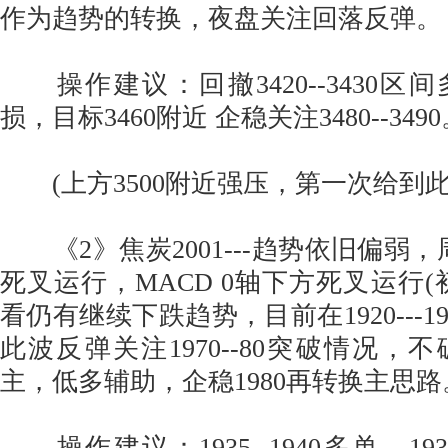
作为趋势的转换，夜盘关注回落反弹。
操作建议：回撤3420--3430区间
损，目标3460附近 企稳关注3480--349
(上方3500附近强压，第一次给到此
《2》焦炭2001---趋势依旧偏弱，
死叉运行，MACD 0轴下方死叉运行(
看仍有继续下跌趋势，目前在1920---1
此波反弹关注1970--80突破情况，
主，低多辅助，企稳1980再转换主思路
操作建议：1935--1940多单，1