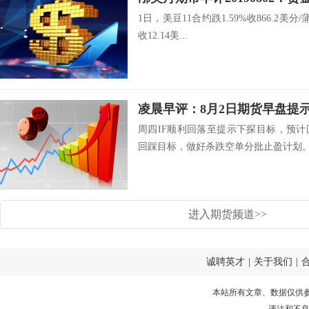
1日，美豆11合约跌1.59%收866.2美分
收12.14美...
凌晨早评：8月2日期货早盘提
周四IF顺利回落至提示下探目标，预
回踩目标，做好杀跌空单分批止盈计划。.
进入期货频道>>
诚聘英才
|
关于我们
|
本站所有文章、数据仅供