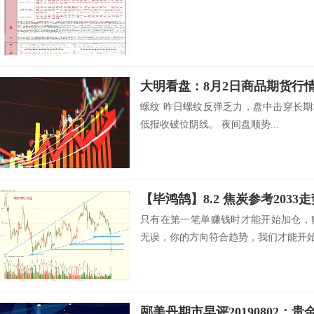
大明看盘：8月2日商品期货行
螺纹 昨日螺纹反弹乏力，盘中击穿长期
低报收破位阴线。 夜间盘顺势...
【毕鸿鹄】8.2 焦炭参考2033
只有在第一笔单赚钱时才能开始加仓，
无误，你的方向符合趋势，我们才能开始第
邴美丹期市早评20190802：