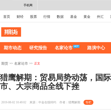
手机网
首页
财经
股票
行情
数据
基金
黄金
外汇
期市动态
研究报告
名家论市
路演中心
>>
>>
正文
期货
名家论市
猎鹰解期：贸易局势动荡，国际
市、大宗商品全线下挫
2019-08-02 10:49:02
来源：中金在线特约
作者：猎鹰解期
专栏