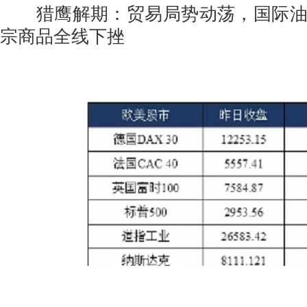
猎鹰解期：贸易局势动荡，国际油
宗商品全线下挫