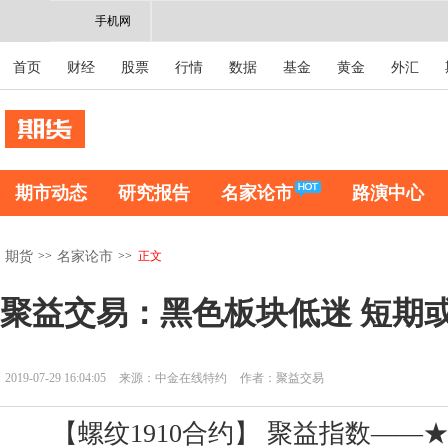
手机网
首页
财经
股票
行情
数据
基金
黄金
外汇
期市动态
研究报告
名家论市
路演中心
>>
>>
正文
期货
名家论市
聚益交易：黑色板块低迷 短期
2019-07-29 16:04:05
来源：中金在线特约
作者：聚益交易
【螺纹1910合约】 聚益指数——