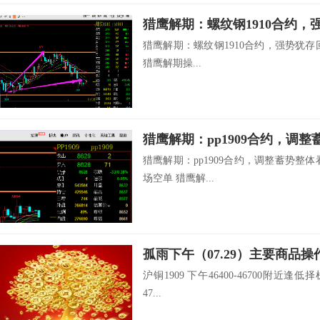
猎鹰解期：螺纹钢1910合约，强势犹存回调
猎鹰解期操...
猎鹰解期：pp1909合约，调整蓄势整体看
场空单 猎鹰解...
孤雨下午（07.29）主要商品操
沪铜1909 下午46400-46700附近逢低择
47...