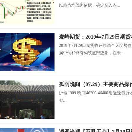
以趋势均线为依据，确定切入点...
麦崎期货：2019年7月29日期
2019年7月29日期货收评原油全天弱
属中铜和锌有构筑底部迹象，在未...
孤雨晚间（07.29）主要商品操
沪铜1909 晚间46200-46400附近逢低择
47...
逍遥论期【不乱于心】7月30