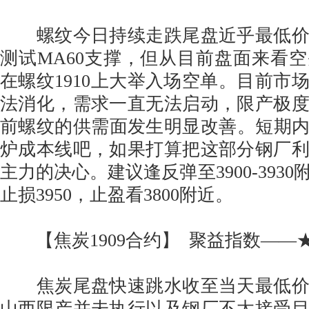
螺纹今日持续走跌尾盘近乎最低价
测试MA60支撑，但从目前盘面来看
在螺纹1910上大举入场空单。目前市
法消化，需求一直无法启动，限产极
前螺纹的供需面发生明显改善。短期内回
炉成本线吧，如果打算把这部分钢厂
主力的决心。建议逢反弹至3900-393
止损3950，止盈看3800附近。
【焦炭1909合约】 聚益指数——
焦炭尾盘快速跳水收至当天最低价
山西限产并未执行以及钢厂不太接受