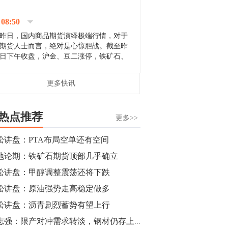
停；三大期指纷纷下跌；国债期货全线走
升。 分析人士指出，从大宗商品市
08:50
场来看，汇率波动...
昨日，国内商品期货演绎极端行情，对于
期货人士而言，绝对是心惊胆战。截至昨
日下午收盘，沪金、豆二涨停，铁矿石、
郑棉跌停，白银、镍涨幅超过3%，沥青、
甲醇和棉花跌幅超过3%。 [center]
14:35
更多快讯
[imgnobrwh] src=...
【行情】沥青期货主力1912合约价格继续
下跌，跌幅超过4%。
热点推荐
更多>>
14:23
松讲盘：PTA布局空单还有空间
【行情】大连铁矿石期货主力合约跌停，
地论期：铁矿石期货顶部几乎确立
跌幅达6%，报689.5元/吨，刷新近两个月
低位。
松讲盘：甲醇调整震荡还将下跌
松讲盘：原油强势走高稳定做多
14:20
松讲盘：沥青剧烈蓄势有望上行
方正有色研究团队：高度重视贵金属的阶
段性机会。自年初以来沪金上涨16.93%，
刘志强：限产对冲需求转淡，钢材仍存上涨动力