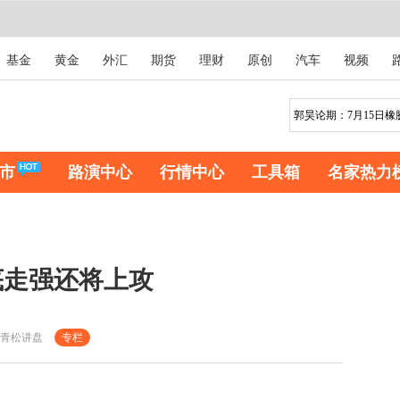
基金
黄金
外汇
期货
理财
原创
汽车
视频
市
路演中心
行情中心
工具箱
名家热力
底走强还将上攻
青松讲盘
专栏