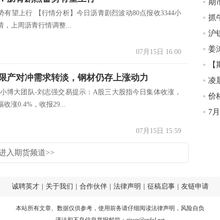
期
势有望上行 【行情分析】今日沥青剧烈波动80点报收3344小
抓
，上周沥青行情调整...
姜
07月15日 16:00
【
限产对冲需求转淡，钢材仍存上涨动力
凌
以小博大团队-刘志强交易提示：A股三大股指今日集体收涨，
涨0.4%，收报29...
7
07月15日 15:59
进入期货频道>>
诚聘英才
|
关于我们
|
合作伙伴
|
法律声明
|
征稿启事
|
友链申请
本站所有文章、数据仅供参考，使用前务请仔细阅读
法律声明
，风险自负