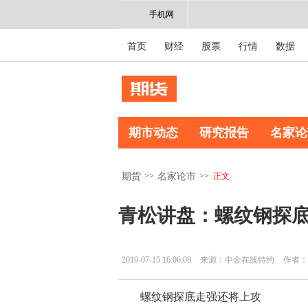
手机网
首页
财经
股票
行情
数据
期市动态
研究报告
名家论
>>
>>
正文
期货
名家论市
青松讲盘：螺纹钢探
2019-07-15 16:06:08
来源：中金在线特约
作者：
螺纹钢探底走强还将上攻