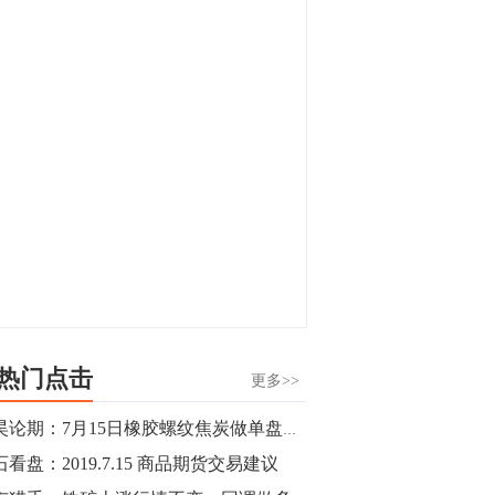
显，沪金主力合约封涨停，沪银涨逾4%。
油脂油料期货飘红，豆二涨停，菜粕、豆
油、豆粕、棕榈油涨幅居前。有色板块
11:15
中，沪镍涨3.42%。跌幅榜单中，铁矿表现
【行情】豆二期货主力合约涨停，涨幅达
疲弱，大跌近4%，棉花、甲醇、EG、棉
3.98%，报3213元/吨。
纱跌幅居前。
11:15
【行情】贵金属期货继续上涨，沪金期货
主力合约涨3.84%，沪银涨3%。
10:44
【行情】沪镍期货主力合约短线上涨，涨
幅扩大至4.4%。
热门点击
更多>>
10:43
郭昊论期：7月15日橡胶螺纹焦炭做单盘前观点
【行情】芝加哥11月大豆期货跌0.4%，12
看盘：2019.7.15 商品期货交易建议
月玉米期货跌1%。