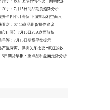
市猎手：铁矿上涨行情不变，回调做多
牛在手：7月15日商品期货趋势分析
10:43
【行情】油脂油料期货表现抢眼，豆二期
沪镍升至四个月高位 下游扰动利空面只会迟到不会缺席！
货主力合约涨幅扩大至3.5%，豆油涨
涞看盘：07-15商品期货操作建议
2.5%，棕榈油涨近2%，菜粕涨1.54%。
期市伍哥】7月15日PTA盘面解析
10:17
晨早评：7月15日期货早盘提示
【研报精选】国内期货机构对8月5日的原
价格严重背离、供需关系改变 “疯狂的铁矿石”难持续
油期货走势预测
月15日期货早报：重点品种盘面走势分析
10:16
【发改委：钢铁行业2019年1-6月运行情
况】一、粗钢产量持续增长。二、钢材价
格波动回升。三、企业效益同比大幅下
降。四、钢材出口小幅下降，铁矿石进口
价格持续上升。
09:55
【行情】国债期货直线拉升，10年期主力
合约涨逾0.1%，盘中最高报98.865，创
2016年12月以来新高。