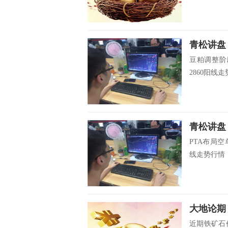
青松讲盘
豆粕调整阶
2860阳线
青松讲盘
PTA布局空
线走势行情，上
大地论期
近期铁矿石