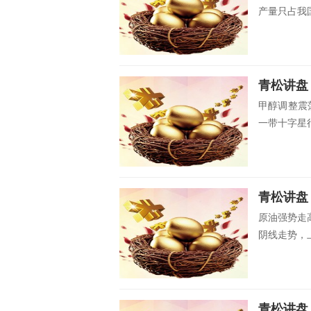
产量只占我国
青松讲盘
甲醇调整震
一带十字星行
青松讲盘
原油强势走
阴线走势，上
青松讲盘