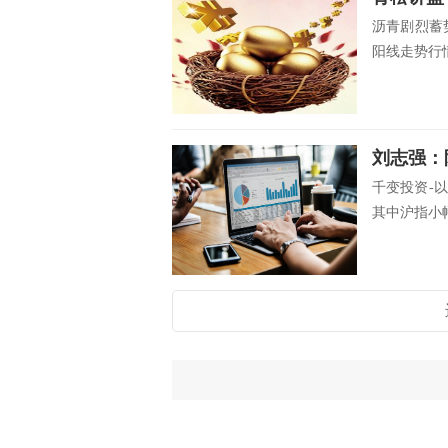
沥青剧烈蓄
阳线走势行情
刘志强：
千变投资-
其中沪指小幅收