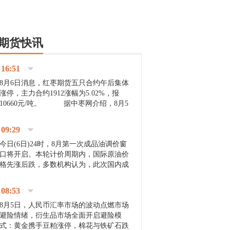
期货快讯
16:51
8月6日消息，红枣期货五只合约午后集体
涨停，主力合约1912涨幅为5.02%，报
10660元/吨。 据中枣网介绍，8月5
日沧州市场下雨天气影响，市场出摊商户
不多，看护客商也零星，成交量有限。卖
09:29
家好货依旧惜售挺...
今日(6日)24时，8月第一次成品油调价窗
口将开启。本轮计价周期内，国际原油价
格先涨后跌，多数机构认为，此次国内成
品油价压线下调与搁浅均有可能。 [center]
[img]http://images.cnfol.com/file/201908/gasoline_201...
08:53
8月5日，人民币汇率市场的波动点燃市场
避险情绪，衍生品市场全面开启避险模
式：黄金携手豆粕涨停，棉花与铁矿石跌