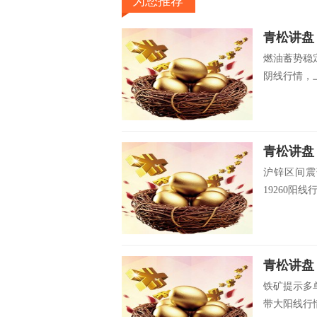
为您推荐
青松讲盘
燃油蓄势稳定
阴线行情，上
青松讲盘
沪锌区间震
19260阳
青松讲盘
铁矿提示多
带大阳线行情