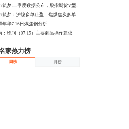
沪银上涨11.90%；历史经验表明，黄金确
期市筑梦:二季度数据公布，股指期货V型反转
立涨势，白银将开启补涨，且涨幅超过黄
金，金银比有望高位回归。
13:55
期市筑梦：沪镍多单止盈，焦煤焦炭多单入场，白银多单持有
豆二期货主力合约涨停，涨幅达3.98%，报
墨年华7.16日煤焦钢分析
3213元/吨。 国信期货指出，上周五
雨：晚间（07.15）主要商品操作建议
CBOT大豆期货市场上涨，11月期约收高
3.25美分，报收868.50美分/蒲式耳。受此
影响，夜盘连粕高位窄幅震荡，建议短线
13:54
名家热力榜
操作为主。 ...
8月5日消息，内外盘贵金属强劲走升，沪
周榜
月榜
金主力合约涨停，涨幅3.99%，报334.00
元/克；沪银亦是大幅拉升；纽约金主力上
破1450美元/盎司。 国投安信期货指
出，在全球经济贸易形势下，首先一方
13:33
面，即使美联储...
【行情】郑棉期货主力合约跌停，跌幅达
4%，报12225元/吨。
11:30
【早盘收评】国内商品期货早盘收盘涨跌
不一，避险情绪激发，贵金属期货上涨明