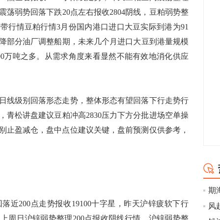
粕震荡弱势回落下跌20点左右报收2804阴线，豆粕弱势整
4一带行情豆粕行情3月份国内港口进口大豆实际到港为91
降部分油厂调整船期，未来几个月进口大豆到港量规模
700万吨之多。从需求角度来看显然不能有效地消化供应
日线级别回落形态走势，整体形态有望回落下行走势行
，青松讲盘建议豆粕冲高2830压力下方分批进场空单操
78分别止盈减仓，盘中点位建议关键，盘前预测仅供参考，
200点走势报收19100十字星，昨天沪锌疲软下行
势，上周日沪锌弱势整理200点报收阴线行情，沪锌弱势整