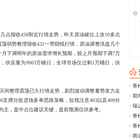
报收458附近行情走势，昨天原油破位上攻10多点
震荡弱势整理报收432一带阴线行情，原油调整洗盘几个
四个月下调明年的原油需求增长预期，较上月预期下调7万
桶，供应量为9903万桶日，全球市场仅过剩1万桶日，供
区间整理震荡已久行情走势，剧烈波动调整蓄势发力走
6支撑分批进场多单思路策略，短线注意463以及469分
瑞
为主，盘中点位建议关键，盘前预测仅供参考。
青
青