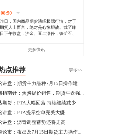
停；三大期指纷纷下跌；国债期货全线走
升。 分析人士指出，从大宗商品市
08:50
场来看，汇率波动...
昨日，国内商品期货演绎极端行情，对于
期货人士而言，绝对是心惊胆战。截至昨
日下午收盘，沪金、豆二涨停，铁矿石、
郑棉跌停，白银、镍涨幅超过3%，沥青、
甲醇和棉花跌幅超过3%。 [center]
14:35
更多快讯
[imgnobrwh] src=...
【行情】沥青期货主力1912合约价格继续
下跌，跌幅超过4%。
热点推荐
更多>>
14:23
青松讲盘：期货主力品种7月15日操作建议【酝酿蓄势】
【行情】大连铁矿石期货主力合约跌停，
期海指南针：焦炭提价销售，期货午盘强势拉涨后承压回落
跌幅达6%，报689.5元/吨，刷新近两个月
低位。
达期货：PTA大幅回落 持续继续减少
松讲盘：PTA提示空单完美大赚
14:20
松讲盘：沥青调整蓄势还将走高
方正有色研究团队：高度重视贵金属的阶
段性机会。自年初以来沪金上涨16.93%，
商道论市：夜盘及7月15日期货主力操作策略