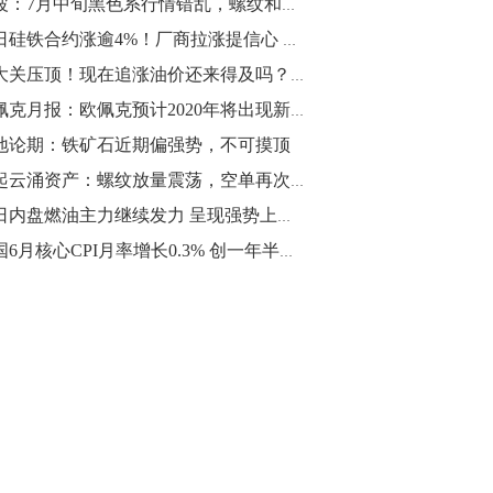
钱波：7月中旬黑色系行情错乱，螺纹和铁矿是否会反向套利
10:43
今日硅铁合约涨逾4%！厂商拉涨提信心 后市能否继续支撑？
【行情】油脂油料期货表现抢眼，豆二期
70大关压顶！现在追涨油价还来得及吗？“风暴诞生之地”将给你最终答案
货主力合约涨幅扩大至3.5%，豆油涨
欧佩克月报：欧佩克预计2020年将出现新的原油过剩
2.5%，棕榈油涨近2%，菜粕涨1.54%。
地论期：铁矿石近期偏强势，不可摸顶
10:17
风起云涌资产：螺纹放量震荡，空单再次入场
【研报精选】国内期货机构对8月5日的原
今日内盘燃油主力继续发力 呈现强势上涨趋势！
油期货走势预测
美国6月核心CPI月率增长0.3% 创一年半以来最大增幅
10:16
【发改委：钢铁行业2019年1-6月运行情
况】一、粗钢产量持续增长。二、钢材价
格波动回升。三、企业效益同比大幅下
降。四、钢材出口小幅下降，铁矿石进口
价格持续上升。
09:55
【行情】国债期货直线拉升，10年期主力
合约涨逾0.1%，盘中最高报98.865，创
2016年12月以来新高。