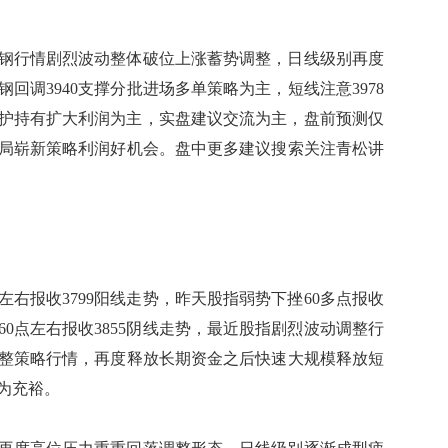
钢行情剧烈波动整体破位上涨蓄势调整，日线级别再度
回调3940支撑分批进场多单策略为主，短线注意3978
润保护持有扩大利润为主，实盘建议交流为主，盘前预测仅
局崭新策略利润好机会。盘中更多建议搜索关注青松讲
右报收3799阳线走势，昨天股指弱势下挫60多点报收
60点左右报收3855阴线走势，最近股指剧烈波动调整行
整策略行情，再度释放长期资金之后快速大规模释放短
为充裕。