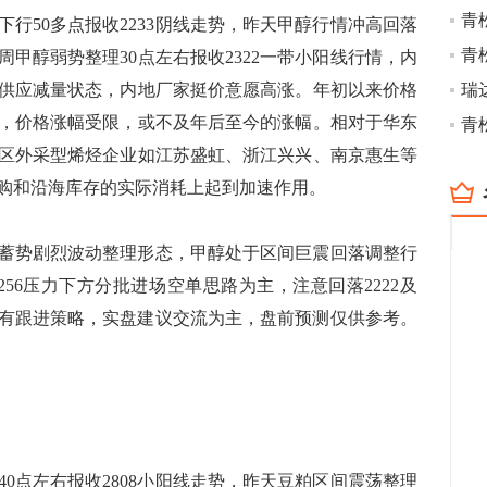
青
50多点报收2233阴线走势，昨天甲醇行情冲高回落
青
上周甲醇弱势整理30点左右报收2322一带小阳线行情，内
供应减量状态，内地厂家挺价意愿高涨。年初以来价格
瑞
，价格涨幅受限，或不及年后至今的涨幅。相对于华东
青
区外采型烯烃企业如江苏盛虹、浙江兴兴、南京惠生等
购和沿海库存的实际消耗上起到加速作用。
蓄势剧烈波动整理形态，甲醇处于区间巨震回落调整行
56压力下方分批进场空单思路为主，注意回落2222及
护持有跟进策略，实盘建议交流为主，盘前预测仅供参考。
点左右报收2808小阳线走势，昨天豆粕区间震荡整理