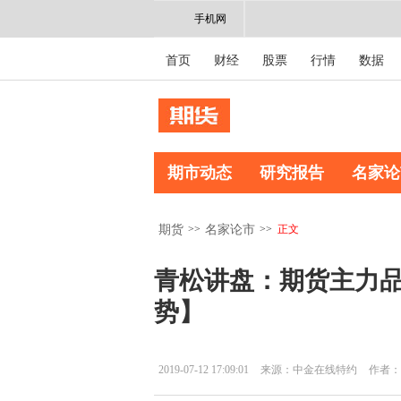
手机网
首页
财经
股票
行情
数据
期市动态
研究报告
名家论
>>
>>
正文
期货
名家论市
青松讲盘：期货主力品
势】
2019-07-12 17:09:01
来源：中金在线特约
作者：