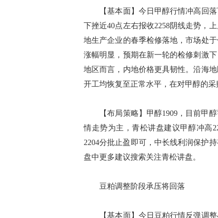
【基本面】今日甲醇行情冲高回落下行
下挫近40点左右报收2258阴线走势，
地生产企业的春季检修落地，市场处于
涨幅明显，预期在新一轮的检修刺激下
地区而言，内地价格更具韧性。沿海地
开工均恢复至正常水平，在对甲醇的采
【布局策略】甲醇1909，目前甲醇
情走势为主，青松讲盘建议甲醇冲高22
2204分批止盈即可，中长线利润保
盘中更多建议搜索关注青松讲盘。
豆粕调整阶段承压将回落
【基本面】今日豆粕行情反弹调整40