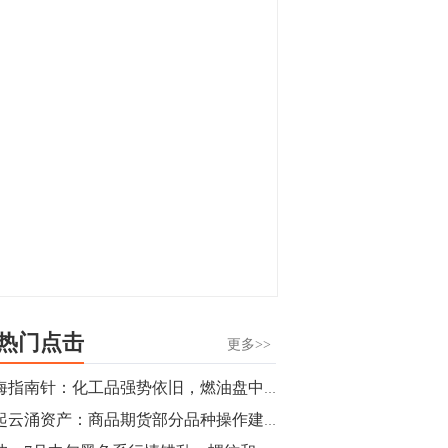
显，沪金主力合约封涨停，沪银涨逾4%。
油脂油料期货飘红，豆二涨停，菜粕、豆
油、豆粕、棕榈油涨幅居前。有色板块
11:15
中，沪镍涨3.42%。跌幅榜单中，铁矿表现
【行情】豆二期货主力合约涨停，涨幅达
疲弱，大跌近4%，棉花、甲醇、EG、棉
3.98%，报3213元/吨。
纱跌幅居前。
11:15
【行情】贵金属期货继续上涨，沪金期货
主力合约涨3.84%，沪银涨3%。
10:44
【行情】沪镍期货主力合约短线上涨，涨
幅扩大至4.4%。
热门点击
更多>>
10:43
期海指南针：化工品强势依旧，燃油盘中封涨停板，螺纹、焦炭日内偏空交易
【行情】芝加哥11月大豆期货跌0.4%，12
风起云涌资产：商品期货部分品种操作建议（豆一，甲醇，pp，棕榈油）
月玉米期货跌1%。