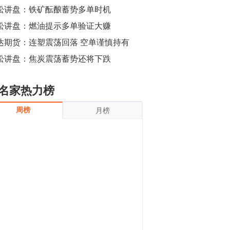
沪银上涨11.90%；历史经验表明，黄金确
松讲盘：铁矿酝酿蓄势多单时机
立涨势，白银将开启补涨，且涨幅超过黄
金，金银比有望高位回归。
松讲盘：燃油提示多单验证大赚
13:55
豆二期货主力合约涨停，涨幅达3.98%，报
达期货：连塑震荡回落 空单谨慎持有
3213元/吨。 国信期货指出，上周五
松讲盘：焦炭震荡蓄势还将下跌
CBOT大豆期货市场上涨，11月期约收高
3.25美分，报收868.50美分/蒲式耳。受此
影响，夜盘连粕高位窄幅震荡，建议短线
13:54
名家热力榜
操作为主。 ...
8月5日消息，内外盘贵金属强劲走升，沪
周榜
月榜
金主力合约涨停，涨幅3.99%，报334.00
元/克；沪银亦是大幅拉升；纽约金主力上
破1450美元/盎司。 国投安信期货指
出，在全球经济贸易形势下，首先一方
13:33
面，即使美联储...
【行情】郑棉期货主力合约跌停，跌幅达
4%，报12225元/吨。
11:30
【早盘收评】国内商品期货早盘收盘涨跌
不一，避险情绪激发，贵金属期货上涨明