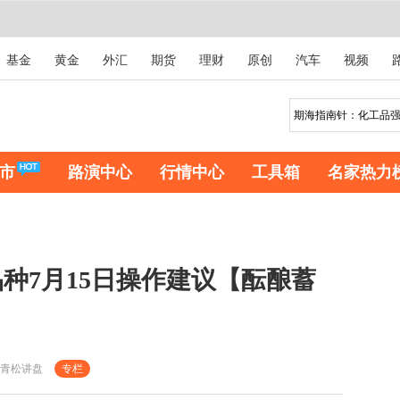
基金
黄金
外汇
期货
理财
原创
汽车
视频
市
路演中心
行情中心
工具箱
名家热力
种7月15日操作建议【酝酿蓄
青松讲盘
专栏