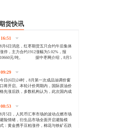
期货快讯
16:51
8月6日消息，红枣期货五只合约午后集体
涨停，主力合约1912涨幅为5.02%，报
10660元/吨。 据中枣网介绍，8月5
日沧州市场下雨天气影响，市场出摊商户
不多，看护客商也零星，成交量有限。卖
09:29
家好货依旧惜售挺...
今日(6日)24时，8月第一次成品油调价窗
口将开启。本轮计价周期内，国际原油价
格先涨后跌，多数机构认为，此次国内成
品油价压线下调与搁浅均有可能。 [center]
[img]http://images.cnfol.com/file/201908/gasoline_201...
08:53
8月5日，人民币汇率市场的波动点燃市场
避险情绪，衍生品市场全面开启避险模
式：黄金携手豆粕涨停，棉花与铁矿石跌