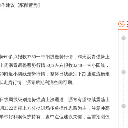
操作建议【酝酿蓄势】
0多点报收3350一带阳线走势行情，昨天沥青强势上
，上周沥青调整蓄势行情50点左右报收3248一带小阳线，
020附近小阴线走势行情，整体日线级别下跌通道流畅走
低走势行情，沥青后期利润空间可期。
日线周线级别走势强势上涨通道，沥青有望继续震荡上
调3322支撑上方分批进场多单操作思路为主，注意冲高
波段空单带好利润保护持有，盘中点位建议关键，盘前预测仅