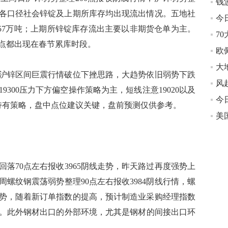
行情，各口径社会锌锭及上期所库存均出现流出情况。五地社
.57万吨；上期所锌锭库存流出主要以非期货仓单为主。
点都出现在春节累库时段。
大
沪锌区间巨震行情破位下挫思路，大趋势依旧弱势下跌
300压力下方偏空操作策略为主，短线注意19020以及
护持有策略，盘中点位建议关键，盘前预测仅供参考。
70点左右报收3965阴线走势，昨天路过再度强势上
周螺纹钢震荡弱势整理90点左右报收3984阴线行情，螺
5走势，随着新订单指数的提高，预计制造业采购经理指数
。此外钢材出口的外部环境，尤其是钢材的间接出口环