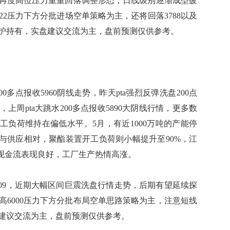
再度高位压力重重回落调整形态，日线级别逐渐成型疲
22压力下方分批进场空单策略为主，还将回落3788以及
保护持有，实盘建议交流为主，盘前预测仅供参考。
多点报收5960阴线走势，昨天pta强烈反弹洗盘200点
上周pta大跳水200多点报收5890大阴线行情，更多数
工负荷维持在偏低水平。5月，有近1000万吨的产能停
。与供应相对，聚酯装置开工负荷则小幅提升至90%，江
厂现金流表现良好，工厂生产热情高涨。
09，近期大幅区间巨震洗盘行情走势，后期有望延续探
高6000压力下方分批布局空单思路策略为主，注意短线
实盘建议交流为主，盘前预测仅供参考。