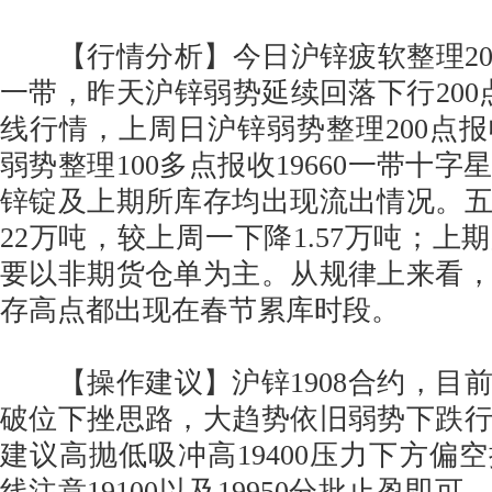
【行情分析】今日沪锌疲软整理200点
一带，昨天沪锌弱势延续回落下行200点
线行情，上周日沪锌弱势整理200点
弱势整理100多点报收19660一带十
锌锭及上期所库存均出现流出情况。
22万吨，较上周一下降1.57万吨；上
要以非期货仓单为主。从规律上来看
存高点都出现在春节累库时段。
【操作建议】沪锌1908合约，目
破位下挫思路，大趋势依旧弱势下跌
建议高抛低吸冲高19400压力下方偏
线注意19100以及19950分批止盈即