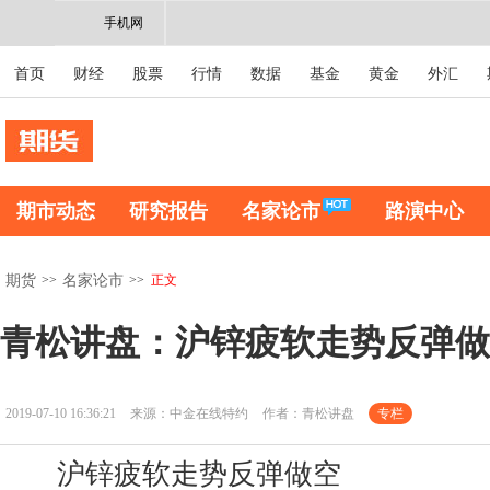
手机网
首页
财经
股票
行情
数据
基金
黄金
外汇
期市动态
研究报告
名家论市
路演中心
>>
>>
正文
期货
名家论市
青松讲盘：沪锌疲软走势反弹做
2019-07-10 16:36:21
来源：中金在线特约
作者：青松讲盘
专栏
沪锌疲软走势反弹做空