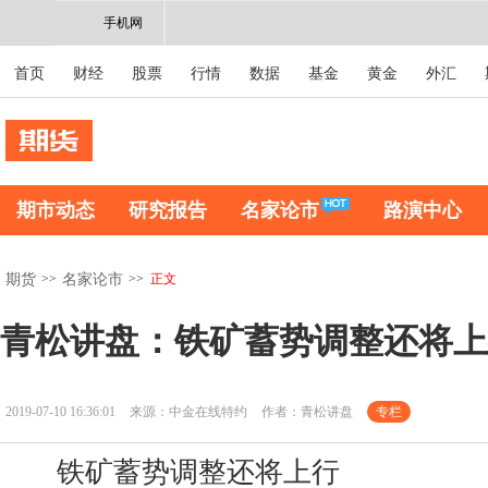
手机网
首页
财经
股票
行情
数据
基金
黄金
外汇
期市动态
研究报告
名家论市
路演中心
>>
>>
正文
期货
名家论市
青松讲盘：铁矿蓄势调整还将上
2019-07-10 16:36:01
来源：中金在线特约
作者：青松讲盘
专栏
铁矿蓄势调整还将上行