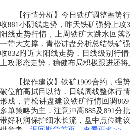
【行情分析】今日铁矿调整蓄势行情
收881小阴线走势，昨天铁矿强势上攻3
阳线走势行情，上周铁矿大跳水回落洗盘
一带大支撑，青松讲盘分析总结铁矿强
收832附近大阳线走势，日线级别行
上攻形态走势，稳健布局积极跟进还将
【操作建议】铁矿1909合约，强
破位前高拭目以待，日线周线整体行
形成，青松讲盘建议铁矿行情回调86
多单策略为主，注意冲高885及891分
带好利润保护细水长流，盘中点位建
供参考。
返回期货首页，查看更多>>