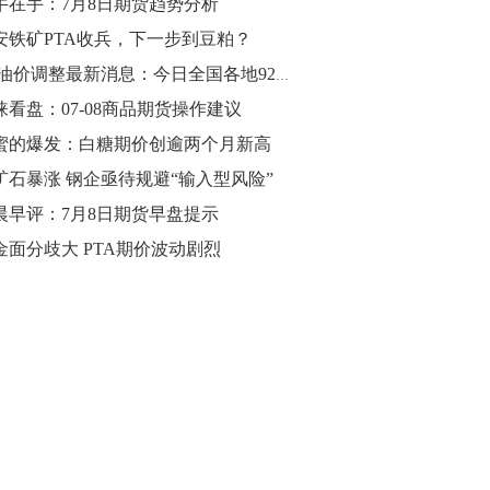
牛在手：7月8日期货趋势分析
安铁矿PTA收兵，下一步到豆粕？
10:43
【行情】油脂油料期货表现抢眼，豆二期
7.8油价调整最新消息：今日全国各地92号汽油价格查询一览
货主力合约涨幅扩大至3.5%，豆油涨
涞看盘：07-08商品期货操作建议
2.5%，棕榈油涨近2%，菜粕涨1.54%。
蜜的爆发：白糖期价创逾两个月新高
10:17
矿石暴涨 钢企亟待规避“输入型风险”
【研报精选】国内期货机构对8月5日的原
晨早评：7月8日期货早盘提示
油期货走势预测
金面分歧大 PTA期价波动剧烈
10:16
【发改委：钢铁行业2019年1-6月运行情
况】一、粗钢产量持续增长。二、钢材价
格波动回升。三、企业效益同比大幅下
降。四、钢材出口小幅下降，铁矿石进口
价格持续上升。
09:55
【行情】国债期货直线拉升，10年期主力
合约涨逾0.1%，盘中最高报98.865，创
2016年12月以来新高。