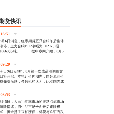
期货快讯
16:51
8月6日消息，红枣期货五只合约午后集体
涨停，主力合约1912涨幅为5.02%，报
10660元/吨。 据中枣网介绍，8月5
日沧州市场下雨天气影响，市场出摊商户
不多，看护客商也零星，成交量有限。卖
09:29
家好货依旧惜售挺...
今日(6日)24时，8月第一次成品油调价窗
口将开启。本轮计价周期内，国际原油价
格先涨后跌，多数机构认为，此次国内成
品油价压线下调与搁浅均有可能。 [center]
[img]http://images.cnfol.com/file/201908/gasoline_201...
08:53
8月5日，人民币汇率市场的波动点燃市场
避险情绪，衍生品市场全面开启避险模
式：黄金携手豆粕涨停，棉花与铁矿石跌