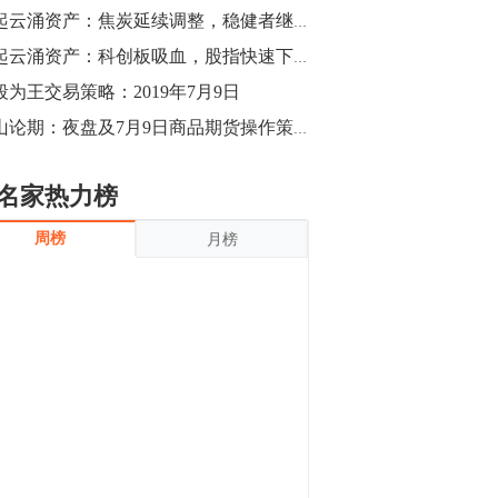
沪银上涨11.90%；历史经验表明，黄金确
风起云涌资产：焦炭延续调整，稳健者继续观望
立涨势，白银将开启补涨，且涨幅超过黄
金，金银比有望高位回归。
13:55
风起云涌资产：科创板吸血，股指快速下探
豆二期货主力合约涨停，涨幅达3.98%，报
段为王交易策略：2019年7月9日
3213元/吨。 国信期货指出，上周五
金山论期：夜盘及7月9日商品期货操作策略
CBOT大豆期货市场上涨，11月期约收高
3.25美分，报收868.50美分/蒲式耳。受此
影响，夜盘连粕高位窄幅震荡，建议短线
13:54
名家热力榜
操作为主。 ...
8月5日消息，内外盘贵金属强劲走升，沪
周榜
月榜
金主力合约涨停，涨幅3.99%，报334.00
元/克；沪银亦是大幅拉升；纽约金主力上
破1450美元/盎司。 国投安信期货指
出，在全球经济贸易形势下，首先一方
13:33
面，即使美联储...
【行情】郑棉期货主力合约跌停，跌幅达
4%，报12225元/吨。
11:30
【早盘收评】国内商品期货早盘收盘涨跌
不一，避险情绪激发，贵金属期货上涨明