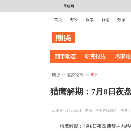
手机网
首页
财经
股票
行情
数据
期市动态
研究报告
名家论
>>
>>
正文
期货
名家论市
猎鹰解期：7月8日夜
2019-07-08 19:55:01
来源：中金在线特约
作者：
猎鹰解期：7月8日夜盘期货主力品