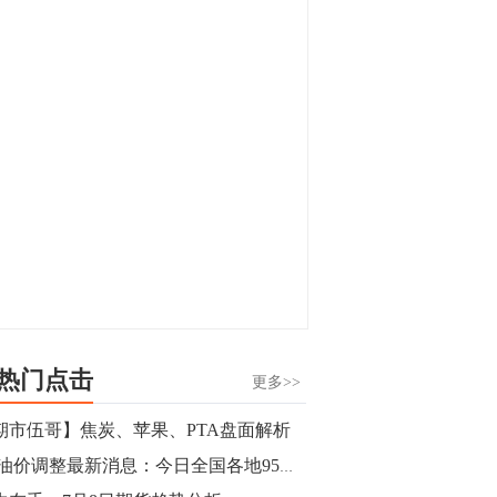
显，沪金主力合约封涨停，沪银涨逾4%。
油脂油料期货飘红，豆二涨停，菜粕、豆
油、豆粕、棕榈油涨幅居前。有色板块
11:15
中，沪镍涨3.42%。跌幅榜单中，铁矿表现
【行情】豆二期货主力合约涨停，涨幅达
疲弱，大跌近4%，棉花、甲醇、EG、棉
3.98%，报3213元/吨。
纱跌幅居前。
11:15
【行情】贵金属期货继续上涨，沪金期货
主力合约涨3.84%，沪银涨3%。
10:44
【行情】沪镍期货主力合约短线上涨，涨
幅扩大至4.4%。
热门点击
更多>>
10:43
期市伍哥】焦炭、苹果、PTA盘面解析
【行情】芝加哥11月大豆期货跌0.4%，12
7.8油价调整最新消息：今日全国各地95号汽油价格查询一览
月玉米期货跌1%。