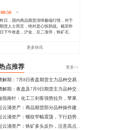
停；三大期指纷纷下跌；国债期货全线走
升。 分析人士指出，从大宗商品市
08:50
场来看，汇率波动...
昨日，国内商品期货演绎极端行情，对于
期货人士而言，绝对是心惊胆战。截至昨
日下午收盘，沪金、豆二涨停，铁矿石、
郑棉跌停，白银、镍涨幅超过3%，沥青、
甲醇和棉花跌幅超过3%。 [center]
14:35
更多快讯
[imgnobrwh] src=...
【行情】沥青期货主力1912合约价格继续
下跌，跌幅超过4%。
热点推荐
更多>>
14:23
猎鹰解期：7月8日夜盘期货主力品种交易建议
【行情】大连铁矿石期货主力合约跌停，
猎鹰解期：夜盘及7月9日期货主力品种交易建议
跌幅达6%，报689.5元/吨，刷新近两个月
低位。
期海指南针：化工三剑客强势拉升，苹果日内反弹领涨三市
风起云涌资产：商品期货部分品种操作建议（热卷，焦煤，棉花，棕榈油）
14:20
风起云涌资产：螺纹窄幅震荡，下行趋势不变
方正有色研究团队：高度重视贵金属的阶
段性机会。自年初以来沪金上涨16.93%，
风起云涌资产：铁矿多头反扑，注意高点压力