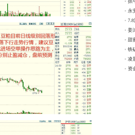
抓
永
姜
甜
铁
凌
资