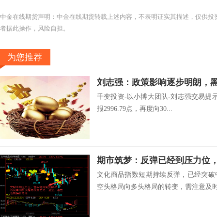
中金在线期货声明：中金在线期货转载上述内容，不表明证实其描述，仅供投
者据此操作，风险自担。
为您推荐
刘志强：政策影响逐步明朗，
千变投资-以小博大团队-刘志强交易提示
报2996.79点，再度向30...
期市筑梦：反弹已经到压力位
文化商品指数短期持续反弹，已经突破
空头格局向多头格局的转变，需注意及时调