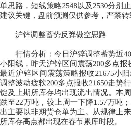
单思路，短线策略2548以及2530分
建议关键，盘前预测仅供参考，严禁转
沪锌调整蓄势反弹做空思路
行情分析：今日沪锌调整蓄势近400点
小阳线，昨天沪锌区间震荡200多点报收
最近沪锌区间震荡策略报收21675小
调整波动疲软200多点报收21650走
锭及上期所库存均出现流出情况。本
跌至22万吨，较上周一下降1.57万吨
出主要以非期货仓单为主。从规律上
所库存高点都出现在春节累库时段。