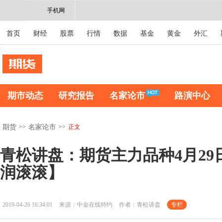
手机网
首页
财经
股票
行情
数据
基金
黄金
外汇
期市动态
研究报告
名家论市
路演中心
>>
>>
正文
期货
名家论市
青松讲盘：期货主力品种4月29
润滚滚】
2019-04-26 16:34:01
来源：中金在线特约
作者：青松讲盘
专栏