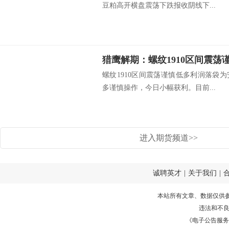
豆粕高开横盘震荡下跌报收阴线下...
猎鹰解期：螺纹1910区间震荡
螺纹1910区间震荡谨慎低多利润落袋为
多谨慎操作，今日小幅获利。目前...
进入期货频道>>
诚聘英才
|
关于我们
|
本站所有文章、数据仅供
违法和不
《电子公告服务许可证