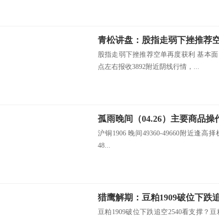
青松讲盘：股指走弱下挫推荐
股指走弱下挫推荐空单再度获利 基本面
点左右报收3892附近阴线行情，...
孤雨晚间（04.26）主要商品操
沪铜1906 晚间49360-49660附近逢高择
48...
猎鹰解期：豆粕1909破位下跌追
豆粕1909破位下跌追空2540看支撑