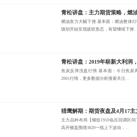
青松讲盘：主力期货策略，燃
燃油发力大幅下挫 基本面：燃油整体
级别开始呈现疲软形态，有望继续下挫..
青松讲盘：2019年崭新大利润
焦炭反弹洗盘行情 基本面：今日焦炭
2061行情，更多数据分析搜索关注...
猎鹰解期：期货夜盘及4月17
主力品种布局【螺纹1910临压回调区
高开横盘围绕3820一线上下波动，...