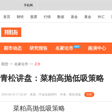
手机网
首页
财经
股票
行情
数据
基金
黄金
外汇
期市动态
研究报告
名家论市
路演中心
>>
>>
正文
期货
名家论市
青松讲盘：菜粕高抛低吸策略
2019-04-16 17:20:28
来源：中金在线特约
作者：青松讲盘
专栏
菜粕高抛低吸策略