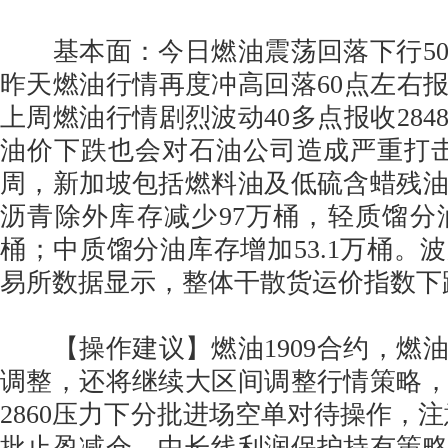
基本面：今日燃油震荡回落下行50
昨天燃油行情再度冲高回落60点左右报收
上周燃油行情剧烈波动40多点报收284
油价下跌也会对石油公司造成严重打击
周，新加坡包括燃料油及低硫含蜡残
沥青除外库存减少97万桶，轻质馏分油库
桶；中质馏分油库存增加53.1万桶。
易所数据显示，整体干散货运价指数下
【操作建议】燃油1909合约，燃
调整，还将继续大区间调整行情策略
2860压力下分批进场空单对待操作，注意短
批止盈减仓，中长线利润保护持有策