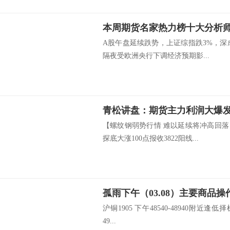
本周期货名家热力榜十大分析师排
A股午盘延续跌势，上证综指跌3%，深成指
隔夜受欧洲央行下调经济预期影...
青松讲盘：期货主力利润大爆发
【螺纹钢弱势行情 难以延续将冲高回
探底大涨100点报收3822阳线...
孤雨下午（03.08）主要商品操
沪铜1905 下午48540-48940附近逢低择
49...