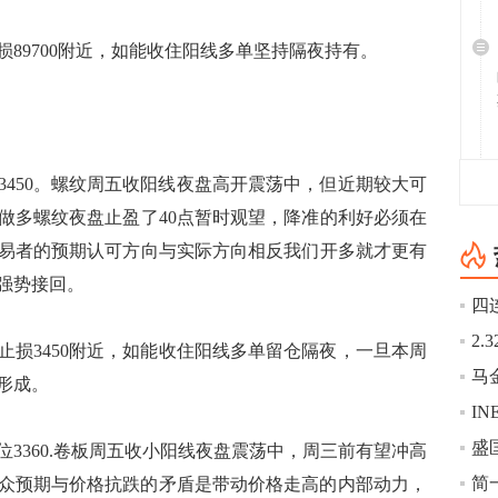
9700附近，如能收住阳线多单坚持隔夜持有。
位3450。螺纹周五收阳线夜盘高开震荡中，但近期较大可
做多螺纹夜盘止盈了40点暂时观望，降准的利好必须在
易者的预期认可方向与实际方向相反我们开多就才更有
强势接回。
3450附近，如能收住阳线多单留仓隔夜，一旦本周
形成。
盛
位3360.卷板周五收小阳线夜盘震荡中，周三前有望冲高
简
辑大众预期与价格抗跌的矛盾是带动价格走高的内部动力，