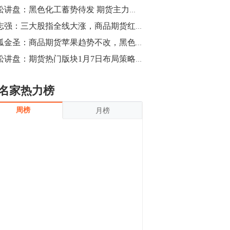
沪银上涨11.90%；历史经验表明，黄金确
青松讲盘：黑色化工蓄势待发 期货主力阴谋揭开
立涨势，白银将开启补涨，且涨幅超过黄
金，金银比有望高位回归。
13:55
刘志强：三大股指全线大涨，商品期货红肥绿瘦
豆二期货主力合约涨停，涨幅达3.98%，报
独孤金圣：商品期货苹果趋势不改，黑色系震荡分化
3213元/吨。 国信期货指出，上周五
青松讲盘：期货热门版块1月7日布局策略【主力阴谋】
CBOT大豆期货市场上涨，11月期约收高
3.25美分，报收868.50美分/蒲式耳。受此
影响，夜盘连粕高位窄幅震荡，建议短线
13:54
名家热力榜
操作为主。 ...
8月5日消息，内外盘贵金属强劲走升，沪
周榜
月榜
金主力合约涨停，涨幅3.99%，报334.00
元/克；沪银亦是大幅拉升；纽约金主力上
破1450美元/盎司。 国投安信期货指
出，在全球经济贸易形势下，首先一方
13:33
面，即使美联储...
【行情】郑棉期货主力合约跌停，跌幅达
4%，报12225元/吨。
11:30
【早盘收评】国内商品期货早盘收盘涨跌
不一，避险情绪激发，贵金属期货上涨明