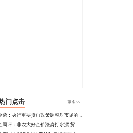
显，沪金主力合约封涨停，沪银涨逾4%。
油脂油料期货飘红，豆二涨停，菜粕、豆
油、豆粕、棕榈油涨幅居前。有色板块
11:15
中，沪镍涨3.42%。跌幅榜单中，铁矿表现
【行情】豆二期货主力合约涨停，涨幅达
疲弱，大跌近4%，棉花、甲醇、EG、棉
3.98%，报3213元/吨。
纱跌幅居前。
11:15
【行情】贵金属期货继续上涨，沪金期货
主力合约涨3.84%，沪银涨3%。
10:44
【行情】沪镍期货主力合约短线上涨，涨
幅扩大至4.4%。
热门点击
更多>>
10:43
马金斋：央行重要货币政策调整对市场的影响简析
【行情】芝加哥11月大豆期货跌0.4%，12
黄金周评：非农大好金价涨势打水漂 贸易局势缓解冲顶1300暂打问号
月玉米期货跌1%。