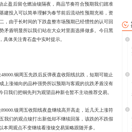
滚动止盈后留仓燃油镍隔夜，商品节奏符合预期我们踏准
基建投入可以简单理解为春节前后流动性预期充裕，资
二，由于长时间的下跌盘整市场预期已经惯性的认可回
势矛盾明显所以我们站在大众对里面选择做多。今日黑
，具体关注青石盘中实时提示。
位48000.铜周五先跌后反弹夜盘收阳线抗跌，短期可能止
成上涨倾向的品种强势所以预期与客观的抗跌矛盾没有
今日我们把铜先列为观望品种新仓暂不主动推荐交易。
位89000.镍周五收阳线夜盘继续高开高走，近几天上涨符
五我们的观点镍打出新低却不继续回落，该跌的不跌假
以本周观点不变继续看涨镍交易策略跟随开多。