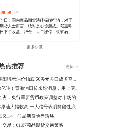
停；三大期指纷纷下跌；国债期货全线走
升。 分析人士指出，从大宗商品市
08:50
场来看，汇率波动...
昨日，国内商品期货演绎极端行情，对于
期货人士而言，绝对是心惊胆战。截至昨
日下午收盘，沪金、豆二涨停，铁矿石、
郑棉跌停，白银、镍涨幅超过3%，沥青、
甲醇和棉花跌幅超过3%。 [center]
14:35
更多快讯
[imgnobrwh] src=...
【行情】沥青期货主力1912合约价格继续
下跌，跌幅超过4%。
热点推荐
更多>>
14:23
四连阳暗示油价触底 50美元关口成多空争夺关键点
【行情】大连铁矿石期货主力合约跌停，
2.32亿吨！青海油田传来好消息，用上便宜国产油？
跌幅达6%，报689.5元/吨，刷新近两个月
低位。
马金斋：央行重要货币政策调整对市场的影响简析
INE原油大幅收高 一大信号表明阶段性底部已显现
14:20
匡义1.4：商品期货晚盘策略
方正有色研究团队：高度重视贵金属的阶
段性机会。自年初以来沪金上涨16.93%，
一交易：01.07商品期货交易策略