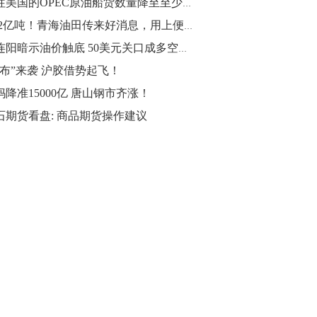
发往美国的OPEC原油船货数量降至至少五年来最低水平
10:43
2.32亿吨！青海油田传来好消息，用上便宜国产油？
【行情】油脂油料期货表现抢眼，豆二期
四连阳暗示油价触底 50美元关口成多空争夺关键点
货主力合约涨幅扩大至3.5%，豆油涨
帕布”来袭 沪胶借势起飞！
2.5%，棕榈油涨近2%，菜粕涨1.54%。
妈降准15000亿 唐山钢市齐涨！
10:17
石期货看盘: 商品期货操作建议
【研报精选】国内期货机构对8月5日的原
油期货走势预测
10:16
【发改委：钢铁行业2019年1-6月运行情
况】一、粗钢产量持续增长。二、钢材价
格波动回升。三、企业效益同比大幅下
降。四、钢材出口小幅下降，铁矿石进口
价格持续上升。
09:55
【行情】国债期货直线拉升，10年期主力
合约涨逾0.1%，盘中最高报98.865，创
2016年12月以来新高。