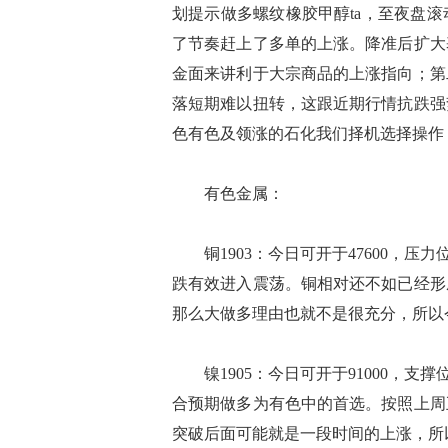
划提示做多螺纹橡胶甲醇ta，至夜盘
了节奏赶上了多单的上涨。降准后扩大
金面来讲利于大宗商品的上涨指向；第
落短期难以扭转，这跟近期行情抗跌强
色有色及领涨的石化我们择机选择操作
有色金属：
铜1903：今日可开于47600，压力
跌有效进入震荡。铜相对还不如已经形
那么大做多理由也就不是很充分，所以
镍1905：今日可开于91000，支撑
合预期做多为有色中的首选。按照上周
突破后面可能就是一段时间的上涨，所