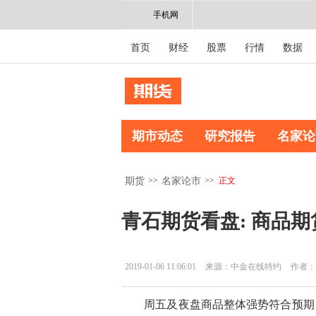
手机网
首页
财经
股票
行情
数据
期市动态
研究报告
名家论
>>
>>
正文
期货
名家论市
青石期货看盘: 商品
2019-01-06 11:06:01
来源：中金在线特约
作者：
周五及夜盘商品整体强势符合预期，