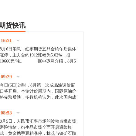
期货快讯
16:51
8月6日消息，红枣期货五只合约午后集体
涨停，主力合约1912涨幅为5.02%，报
10660元/吨。 据中枣网介绍，8月5
日沧州市场下雨天气影响，市场出摊商户
不多，看护客商也零星，成交量有限。卖
09:29
家好货依旧惜售挺...
今日(6日)24时，8月第一次成品油调价窗
口将开启。本轮计价周期内，国际原油价
格先涨后跌，多数机构认为，此次国内成
品油价压线下调与搁浅均有可能。 [center]
[img]http://images.cnfol.com/file/201908/gasoline_201...
08:53
8月5日，人民币汇率市场的波动点燃市场
避险情绪，衍生品市场全面开启避险模
式：黄金携手豆粕涨停，棉花与铁矿石跌