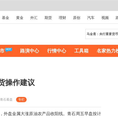
基金
黄金
外汇
期货
理财
原创
汽车
视频
市
路演中心
行情中心
工具箱
名家热力
期货操作建议
青石看盘
专栏
外盘金属大涨原油农产品收阳线。青石周五早盘按计