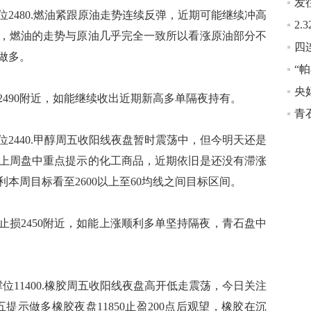
位2480.燃油紧跟原油走势连续反弹，近期可能继续冲高
，燃油的走势与原油几乎完全一致所以看涨原油部分不
做多。
“
央
90附近，如能继续收出近期新高多单隔夜持有。
青
位2440.甲醇周五收阳线夜盘暂时震荡中，但今明天还是
上周盘中重点提示的化工商品，近期依旧是还没有滞涨
利本周目标看至2600以上至60均线之间目标区间。
2450附近，如能上涨顺利多单坚持隔夜，青石盘中
撑位11400.橡胶周五收阳线夜盘高开低走震荡，今日关注
五提示做多橡胶夜盘11850止盈200点后观望，橡胶在沉