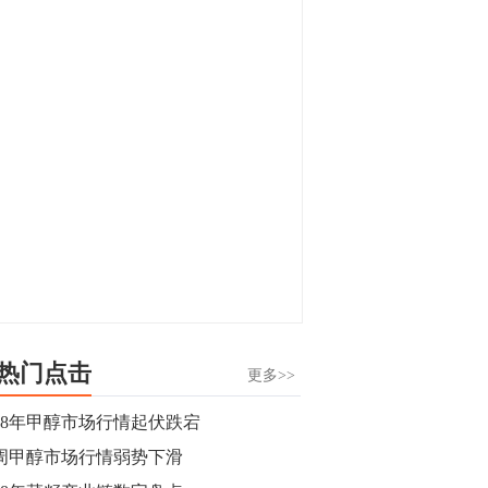
显，沪金主力合约封涨停，沪银涨逾4%。
油脂油料期货飘红，豆二涨停，菜粕、豆
油、豆粕、棕榈油涨幅居前。有色板块
11:15
中，沪镍涨3.42%。跌幅榜单中，铁矿表现
【行情】豆二期货主力合约涨停，涨幅达
疲弱，大跌近4%，棉花、甲醇、EG、棉
3.98%，报3213元/吨。
纱跌幅居前。
11:15
【行情】贵金属期货继续上涨，沪金期货
主力合约涨3.84%，沪银涨3%。
10:44
【行情】沪镍期货主力合约短线上涨，涨
幅扩大至4.4%。
热门点击
更多>>
10:43
018年甲醇市场行情起伏跌宕
【行情】芝加哥11月大豆期货跌0.4%，12
周甲醇市场行情弱势下滑
月玉米期货跌1%。