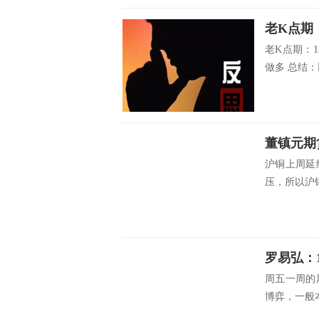
老K点期：1
做多 总结：以
董镇元期
沪铜上周延
压，所以沪铜
罗易弘：
周五一周的
博弈，一般本