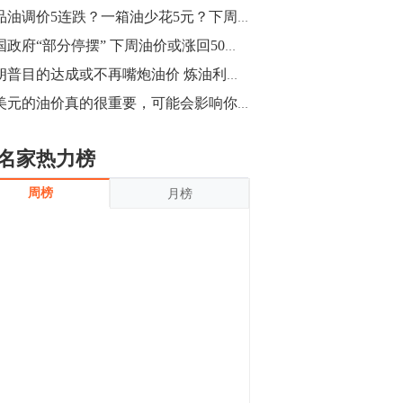
沪银上涨11.90%；历史经验表明，黄金确
成品油调价5连跌？一箱油少花5元？下周油价或再跌10%
立涨势，白银将开启补涨，且涨幅超过黄
金，金银比有望高位回归。
13:55
美国政府“部分停摆” 下周油价或涨回50美元？
豆二期货主力合约涨停，涨幅达3.98%，报
特朗普目的达成或不再嘴炮油价 炼油利润率不佳INE仍面临考验
3213元/吨。 国信期货指出，上周五
50美元的油价真的很重要，可能会影响你的饭碗
CBOT大豆期货市场上涨，11月期约收高
3.25美分，报收868.50美分/蒲式耳。受此
影响，夜盘连粕高位窄幅震荡，建议短线
13:54
名家热力榜
操作为主。 ...
8月5日消息，内外盘贵金属强劲走升，沪
周榜
月榜
金主力合约涨停，涨幅3.99%，报334.00
元/克；沪银亦是大幅拉升；纽约金主力上
破1450美元/盎司。 国投安信期货指
出，在全球经济贸易形势下，首先一方
13:33
面，即使美联储...
【行情】郑棉期货主力合约跌停，跌幅达
4%，报12225元/吨。
11:30
【早盘收评】国内商品期货早盘收盘涨跌
不一，避险情绪激发，贵金属期货上涨明