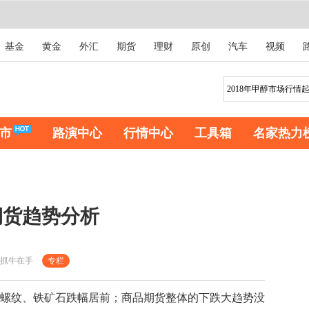
基金
黄金
外汇
期货
理财
原创
汽车
视频
市
路演中心
行情中心
工具箱
名家热力
期货趋势分析
抓牛在手
专栏
螺纹、铁矿石跌幅居前；商品期货整体的下跌大趋势没