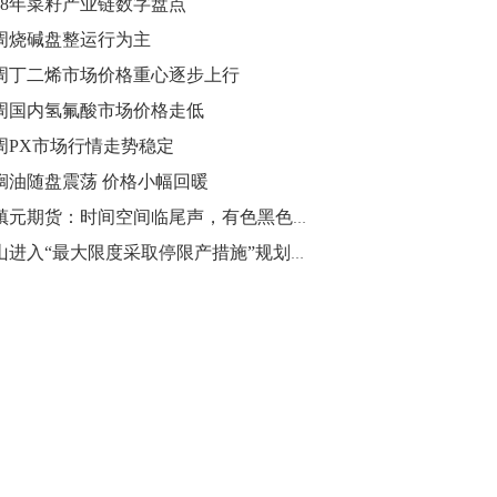
018年菜籽产业链数字盘点
周烧碱盘整运行为主
10:43
【行情】油脂油料期货表现抢眼，豆二期
周丁二烯市场价格重心逐步上行
货主力合约涨幅扩大至3.5%，豆油涨
周国内氢氟酸市场价格走低
2.5%，棕榈油涨近2%，菜粕涨1.54%。
周PX市场行情走势稳定
10:17
榈油随盘震荡 价格小幅回暖
【研报精选】国内期货机构对8月5日的原
董镇元期货：时间空间临尾声，有色黑色齐高空
油期货走势预测
唐山进入“最大限度采取停限产措施”规划日程 螺纹钢期货价格涨
10:16
【发改委：钢铁行业2019年1-6月运行情
况】一、粗钢产量持续增长。二、钢材价
格波动回升。三、企业效益同比大幅下
降。四、钢材出口小幅下降，铁矿石进口
价格持续上升。
09:55
【行情】国债期货直线拉升，10年期主力
合约涨逾0.1%，盘中最高报98.865，创
2016年12月以来新高。