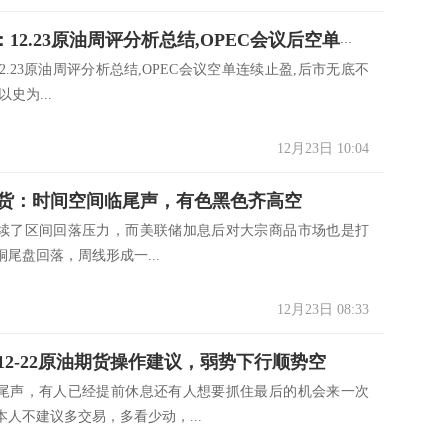
老K点期：12.23原油周评分析总结,OPEC会议后空单连续止盈,后市无底不做多
2.23原油周评分析总结,OPEC会议空单连续止盈,后市无底不
史为...
12月23日 10:04
货：时间空间临尾声，有色黑色齐高空
续了区间回落压力，而美联储加息后对大宗商品市场也是打
尾盘回落，周线形成一...
12月23日 08:33
12-22原油期货操作建议，弱势下行顺势空
尾声，有人已经提前休息还有人想要抓住最后的机会来一次
人不建议多交易，多看少动，...