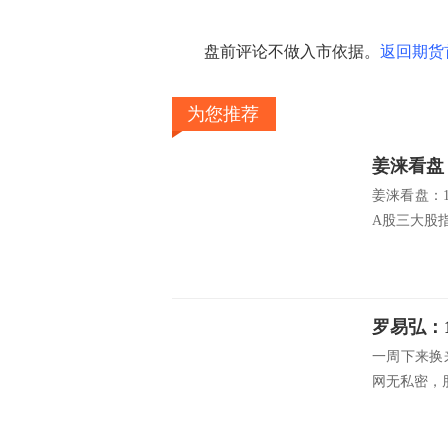
盘前评论不做入市依据。
返回期货
为您推荐
姜涞看盘
姜涞看盘：
A股三大股指
罗易弘：
一周下来换
网无私密，朋