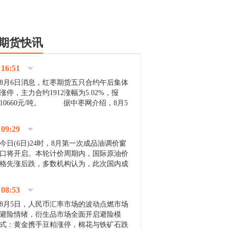
期货快讯
16:51
8月6日消息，红枣期货五只合约午后集体
涨停，主力合约1912涨幅为5.02%，报
10660元/吨。 据中枣网介绍，8月5
日沧州市场下雨天气影响，市场出摊商户
不多，看护客商也零星，成交量有限。卖
09:29
家好货依旧惜售挺...
今日(6日)24时，8月第一次成品油调价窗
口将开启。本轮计价周期内，国际原油价
格先涨后跌，多数机构认为，此次国内成
品油价压线下调与搁浅均有可能。 [center]
[img]http://images.cnfol.com/file/201908/gasoline_201...
08:53
8月5日，人民币汇率市场的波动点燃市场
避险情绪，衍生品市场全面开启避险模
式：黄金携手豆粕涨停，棉花与铁矿石跌