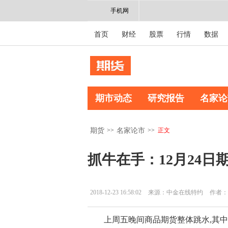
手机网
首页
财经
股票
行情
数据
期市动态
研究报告
名家论
>>
>>
正文
期货
名家论市
抓牛在手：12月24日
2018-12-23 16:58:02
来源：中金在线特约
作者：
上周五晚间商品期货整体跳水,其中