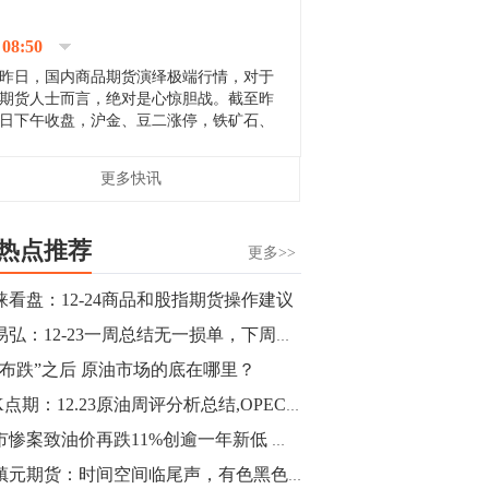
停；三大期指纷纷下跌；国债期货全线走
升。 分析人士指出，从大宗商品市
08:50
场来看，汇率波动...
昨日，国内商品期货演绎极端行情，对于
期货人士而言，绝对是心惊胆战。截至昨
日下午收盘，沪金、豆二涨停，铁矿石、
郑棉跌停，白银、镍涨幅超过3%，沥青、
甲醇和棉花跌幅超过3%。 [center]
14:35
更多快讯
[imgnobrwh] src=...
【行情】沥青期货主力1912合约价格继续
下跌，跌幅超过4%。
热点推荐
更多>>
14:23
涞看盘：12-24商品和股指期货操作建议
【行情】大连铁矿石期货主力合约跌停，
罗易弘：12-23一周总结无一损单，下周原油何去何从？
跌幅达6%，报689.5元/吨，刷新近两个月
低位。
瀑布跌”之后 原油市场的底在哪里？
老K点期：12.23原油周评分析总结,OPEC会议后空单连续止盈,后市无底不做多
14:20
股市惨案致油价再跌11%创逾一年新低 或是黎明前黑暗
方正有色研究团队：高度重视贵金属的阶
段性机会。自年初以来沪金上涨16.93%，
董镇元期货：时间空间临尾声，有色黑色齐高空