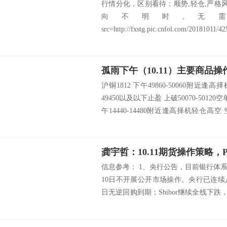
行情分化，区别看待；顺势,轻仓,严格
向不明时,无
src=http://fxstg.pic.cnfol.com/20181011/
[/...
孤雨下午（10.11）主要商品操
沪铜1812 下午49860-50060附近逢高择
49450以及以下止盈 上破50070-5012
午14440-14480附近逢高择机轻仓高空 空单
下止盈 上破1...
龚宇哲：10.11期货操作策略，P
信息参考： 1、央行公告，目前银行体
10日不开展公开市场操作。央行已连
日无逆回购到期；Shibor继续全线下跌
货市场资金绝大多数流入。流入较大的是焦炭
亿...