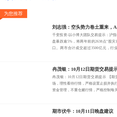
为您推荐
刘志强：空头势力卷土重来，
千变投资-以小博大团队交易提示：沪
盘暴跌逾5%，将两年前的2638点“股灾
口。两市合计成交超过3500亿元，
停。美股暴跌对于A股，短期内会有一
之前已经出现了提前的下跌...
冉茂银：10月12日期货交易提
冉茂银：10月12日期货交易提示 【
场，理性看待行情，严格设置止损并执行
资金管理，不重仓赌行情，严格控制每天
顶，不在涨停价附近做空，不在跌停价附
馁，...
期市伏牛：10月11日晚盘建议