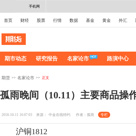
手机网
首页
财经
股票
行情
数据
基金
黄金
外汇
期市动态
研究报告
名家论市
路演中心
>>
>>
正文
期货
名家论市
孤雨晚间（10.11）主要商品操
2018-10-11 16:07:03
来源：
中金在线特约
作者：孤雨
专栏
沪铜1812