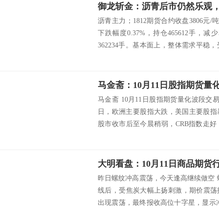
御龙斩金：沥青后市仍然乐观
沥青主力；1812期货合约收盘3806元/
下跌幅度0.37%，持仓465612手，减少
362234手。基本面上，整体需求平
以刺激出货。进入10月份后，北方市
后市沥青期...
马金斋：10月11日股指期货
马金斋 10月11日股指期货量化波段交
日，欧洲主要股指大跌，美国主要股指
股市收市后至今晨稍弱，CRB指数走
指数大跌，今天早盘亚太主要股指暴跌
巨大利空。 上个交易日，...
大明看盘：10月11日商品期货
昨日螺纹冲高震荡，今天逢高继续做空 
线后，受焦炭大幅上扬刺激，期价震荡摸
出现震荡，最终报收高位十字星，显示
线，预计今天早盘期价围绕整数关一线