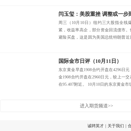
点在3980一线...
闫玉玺：美股重挫 调整或一步
周三（10月10日）纽约三大股指全
紧，收益率高企，部分资金回流债市。
避险买盘，这是因为美国总统特朗普近
抱怨。隔夜周三（10日）美股收盘后
满后，又再次对美联储指手画脚。表示他实
国际金市日评（10月11日）
东京黄金早盘1908合约开盘在4296日
金1908合约开盘在2960日元，较上一
在95.407附近。 10月10日的东京黄
走势良好等强弱因素的综合影响下，整
临近美国中期...
进入期货频道>>
诚聘英才
|
关于我们
|