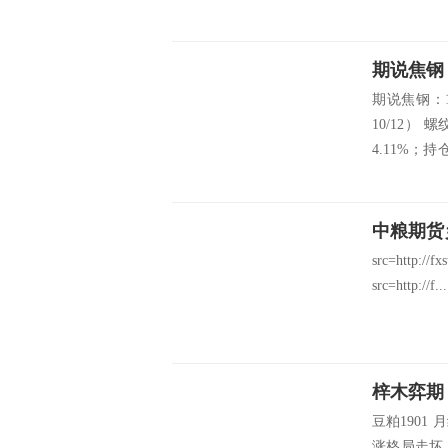
期说焦钢
期说焦钢：1
10/12） 
4.11%；持
周放量；本
中粮期货
src=http://f
src=http://f...
梓木弈期
豆粕190
涨格局走坏