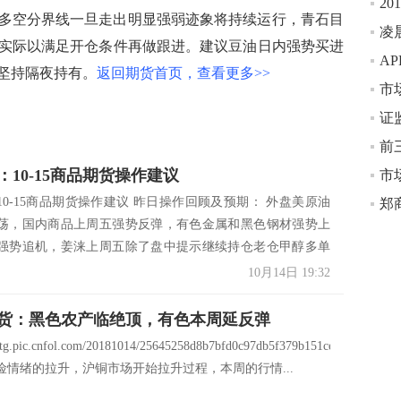
20
0是多空分界线一旦走出明显强弱迹象将持续运行，青石目
凌
实际以满足开仓条件再做跟进。建议豆油日内强势买进
单坚持隔夜持有。
返回期货首页，查看更多>>
市
前
：10-15商品期货操作建议
市
10-15商品期货操作建议 昨日操作回顾及预期： 外盘美原油
郑
荡，国内商品上周五强势反弹，有色金属和黑色钢材强势上
强势追机，姜涞上周五除了盘中提示继续持仓老仓甲醇多单
入场黑色焦炭及螺纹多单日内产生较大浮盈夜盘高点止盈出
10月14日 19:32
势保持轻仓的...
货：黑色农产临绝顶，有色本周延反弹
xstg.pic.cnfol.com/20181014/25645258d8b7bfd0c97db5f379b151ce.jpg
险情绪的拉升，沪铜市场开始拉升过程，本周的行情...