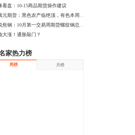
沪银上涨11.90%；历史经验表明，黄金确
涞看盘：10-15商品期货操作建议
立涨势，白银将开启补涨，且涨幅超过黄
金，金银比有望高位回归。
13:55
董镇元期货：黑色农产临绝顶，有色本周延反弹
豆二期货主力合约涨停，涨幅达3.98%，报
期说焦钢：10月第一交易周期货螺纹钢总结
3213元/吨。 国信期货指出，上周五
油大涨！通胀敲门？
CBOT大豆期货市场上涨，11月期约收高
3.25美分，报收868.50美分/蒲式耳。受此
影响，夜盘连粕高位窄幅震荡，建议短线
13:54
名家热力榜
操作为主。 ...
8月5日消息，内外盘贵金属强劲走升，沪
周榜
月榜
金主力合约涨停，涨幅3.99%，报334.00
元/克；沪银亦是大幅拉升；纽约金主力上
破1450美元/盎司。 国投安信期货指
出，在全球经济贸易形势下，首先一方
13:33
面，即使美联储...
【行情】郑棉期货主力合约跌停，跌幅达
4%，报12225元/吨。
11:30
【早盘收评】国内商品期货早盘收盘涨跌
不一，避险情绪激发，贵金属期货上涨明