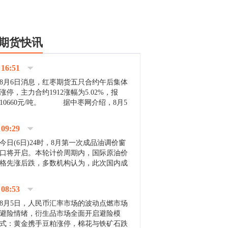
期货快讯
16:51
8月6日消息，红枣期货五只合约午后集体
涨停，主力合约1912涨幅为5.02%，报
10660元/吨。 据中枣网介绍，8月5
日沧州市场下雨天气影响，市场出摊商户
不多，看护客商也零星，成交量有限。卖
09:29
家好货依旧惜售挺...
今日(6日)24时，8月第一次成品油调价窗
口将开启。本轮计价周期内，国际原油价
格先涨后跌，多数机构认为，此次国内成
品油价压线下调与搁浅均有可能。 [center]
[img]http://images.cnfol.com/file/201908/gasoline_201...
08:53
8月5日，人民币汇率市场的波动点燃市场
避险情绪，衍生品市场全面开启避险模
式：黄金携手豆粕涨停，棉花与铁矿石跌