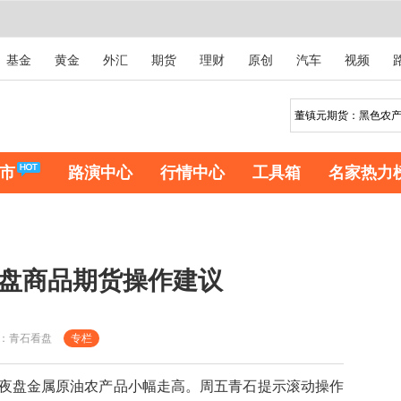
基金
黄金
外汇
期货
理财
原创
汽车
视频
市
路演中心
行情中心
工具箱
名家热力
期货看盘商品期货操作建议
：青石看盘
专栏
盘金属原油农产品小幅走高。周五青石提示滚动操作