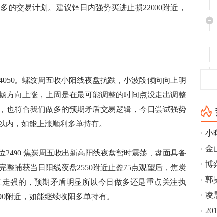
多的交易计划。建议锌日内强势买进止损22000附近，
位4050。螺纹周五收小阳线夜盘抗跌，小波段倾向向上明
畅方向上涨，上周是在最可能调整的时间点没走出调整
，也符合我们做多的预期矛盾交易逻辑，今日尝试强势
0以内，如能上涨顺利多单持有。
小
金
位2490.焦炭周五收出新高阳线夜盘暂时震荡，盘面具备
博
整捕获当日阳线夜盘2550附近止盈75点观望后，焦炭
立走强的，预期矛盾明显所以今日做多还是重点关注执
凌
90附近，如能继续收阳多单持有。
20