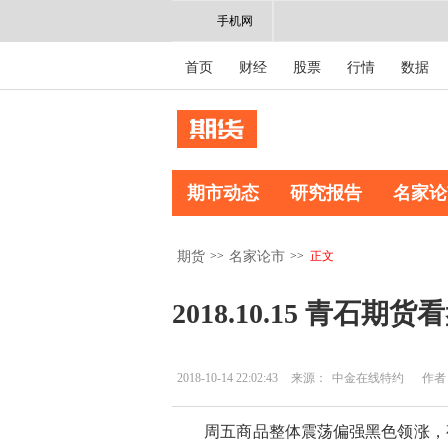
手机网
首页
财经
股票
行情
数据
期市动态
研究报告
名家论
>>
>>
正文
期货
名家论市
2018.10.15 青石
2018-10-14 22:02:43
来源：
中金在线特约
作者
周五商品整体震荡偏强黑色领涨，夜