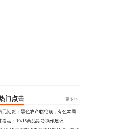
显，沪金主力合约封涨停，沪银涨逾4%。
油脂油料期货飘红，豆二涨停，菜粕、豆
油、豆粕、棕榈油涨幅居前。有色板块
11:15
中，沪镍涨3.42%。跌幅榜单中，铁矿表现
【行情】豆二期货主力合约涨停，涨幅达
疲弱，大跌近4%，棉花、甲醇、EG、棉
3.98%，报3213元/吨。
纱跌幅居前。
11:15
【行情】贵金属期货继续上涨，沪金期货
主力合约涨3.84%，沪银涨3%。
10:44
【行情】沪镍期货主力合约短线上涨，涨
幅扩大至4.4%。
热门点击
更多>>
10:43
董镇元期货：黑色农产临绝顶，有色本周延反弹
【行情】芝加哥11月大豆期货跌0.4%，12
涞看盘：10-15商品期货操作建议
月玉米期货跌1%。