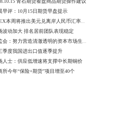
18.10.15 青石期货看盘商品期货操作建议
晨早评：10月15日期货早盘提示
10:43
【行情】油脂油料期货表现抢眼，豆二期
APEX本周将推出美元兑离岸人民币汇率期货
货主力合约涨幅扩大至3.5%，豆油涨
场波动加大 排名居前团队表现稳定
2.5%，棕榈油涨近2%，菜粕涨1.54%。
证监会：努力营造清澈透明的资本市场生态
10:17
三季度我国进出口值逐季提升
【研报精选】国内期货机构对8月5日的原
场人士：供应低增速将支撑中长期铜价
油期货走势预测
商所今年“保险+期货”项目增至40个
10:16
【发改委：钢铁行业2019年1-6月运行情
况】一、粗钢产量持续增长。二、钢材价
格波动回升。三、企业效益同比大幅下
降。四、钢材出口小幅下降，铁矿石进口
价格持续上升。
09:55
【行情】国债期货直线拉升，10年期主力
合约涨逾0.1%，盘中最高报98.865，创
2016年12月以来新高。