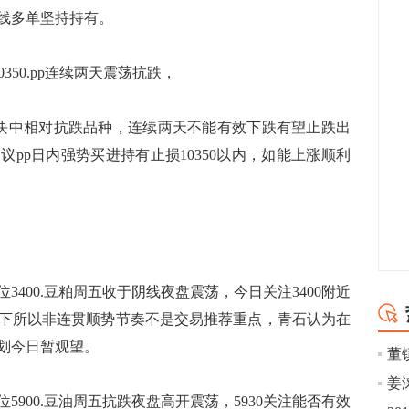
阳线多单坚持持有。
0350.pp连续两天震荡抗跌，
板块中相对抗跌品种，连续两天不能有效下跌有望止跌出
pp日内强势买进持有止损10350以内，如能上涨顺利
3400.豆粕周五收于阴线夜盘震荡，今日关注3400附近
下所以非连贯顺势节奏不是交易推荐重点，青石认为在
计划今日暂观望。
姜
5900.豆油周五抗跌夜盘高开震荡，5930关注能否有效