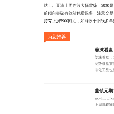
站上。豆油上周连续大幅震荡，593
前倾向突破有效站稳后跟多，注意交易
持有止损5900附近，如能收于阳线多
为您推荐
姜涞看盘
姜涞看盘：
弱势横盘震
涨化工品也
外，并盘中
局，姜涞在顺
董镇元期
src=http://f
上周随着避