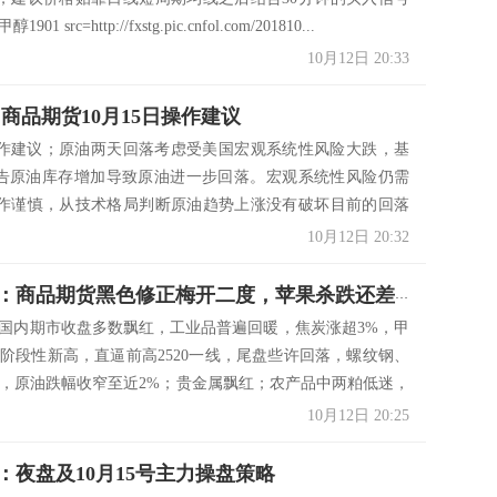
1 src=http://fxstg.pic.cnfol.com/201810...
10月12日 20:33
 商品期货10月15日操作建议
2操作建议；原油两天回落考虑受美国宏观系统性风险大跌，基
报告原油库存增加导致原油进一步回落。宏观系统性风险仍需
作谨慎，从技术格局判断原油趋势上涨没有破坏目前的回落
阶段性调整。周五内盘原油最低尝试560支撑，随后出现强势
10月12日 20:32
3附近。日K线成长下影线操作上...
独孤金圣：商品期货黑色修正梅开二度，苹果杀跌还差一口气
 国内期市收盘多数飘红，工业品普遍回暖，焦炭涨超3%，甲
创阶段性新高，直逼前高2520一线，尾盘些许回落，螺纹钢、
%，原油跌幅收窄至近2%；贵金属飘红；农产品中两粕低迷，
%，豆粕被我们青睐也走了一波不小的行情，软商品及谷物飘
10月12日 20:25
流入前三：焦炭5....
：夜盘及10月15号主力操盘策略