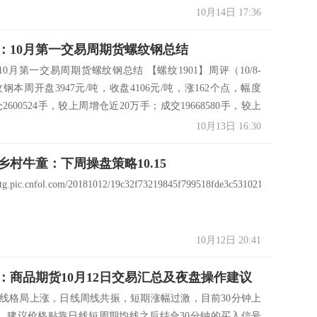
10月14日 17:36
：10月第一交易周期货螺纹钢总结
0月第一交易周期货螺纹钢总结 【螺纹1901】周评（10/8-
螺纹钢本周开盘3947元/吨，收盘4106元/吨，涨162个点，幅度
仓2600524手，较上周增仓近20万手；成交19668580手，较上
周整体螺纹钢呈现放量扩仓上涨格...
10月13日 16:30
乡村牛童：下周操盘策略10.15
xstg.pic.cnfol.com/20181012/19c32f73219845f799518fde3c531021.jpg
10月12日 20:41
：商品期货10月12日交易汇总及夜盘操作建议
1 月线格局上涨，日线周线共振，短期涨幅过激，目前30分钟上
，建议价格贴靠日线短周期均线之后结合30分钟的买入信号