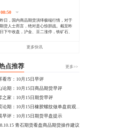
停；三大期指纷纷下跌；国债期货全线走
升。 分析人士指出，从大宗商品市
08:50
场来看，汇率波动...
昨日，国内商品期货演绎极端行情，对于
期货人士而言，绝对是心惊胆战。截至昨
日下午收盘，沪金、豆二涨停，铁矿石、
郑棉跌停，白银、镍涨幅超过3%，沥青、
甲醇和棉花跌幅超过3%。 [center]
14:35
更多快讯
[imgnobrwh] src=...
【行情】沥青期货主力1912合约价格继续
下跌，跌幅超过4%。
热点推荐
更多>>
14:23
晖看市：10月15日早评
【行情】大连铁矿石期货主力合约跌停，
山论期：10月15日商品期货早评
跌幅达6%，报689.5元/吨，刷新近两个月
低位。
弈之家：10月15日期货早评
郭昊论期：10月15日橡胶螺纹做单盘前观点
14:20
晨早评：10月15日期货早盘提示
方正有色研究团队：高度重视贵金属的阶
段性机会。自年初以来沪金上涨16.93%，
18.10.15 青石期货看盘商品期货操作建议