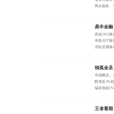
再次做多。 甲醇190
鼎丰金融
原油181
本面APT
消化近期操
应当理解成
反弹收盘57
市场概况：
醇涨近3%
锰硅涨超2
豆粕跌近2
红。资金方面
王者看期