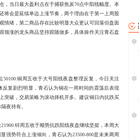
仓，当日最大盈利点在于捕获焦炭70点中阳线幅度。本
还将会是延续单边上涨节奏，两个理由在于第一上周股
观情绪，第二商品存在比较明显大众更认可回落但盘面
跟领涨的龙头商品坚持跟随做多，具体操作关注青石盘
位50100.铜周五收于大号阳线夜盘整理反复，今日关注
间整体反复剧烈明显，青石认为铜在一周时间的震荡后表现
上突破，交易策略为滚动择机开多。建议铜日内抗跌买
单隔夜持有。
位21900.锌周五收于顺势抗跌阳线夜盘继续坚挺，本周大
强势符合上涨倾向，青石认为23500-800是未来两周