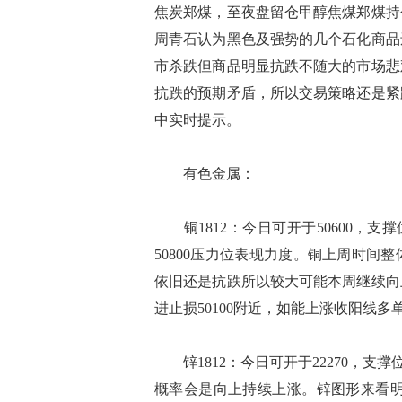
焦炭郑煤，至夜盘留仓甲醇焦煤郑煤持
周青石认为黑色及强势的几个石化商品
市杀跌但商品明显抗跌不随大的市场悲
抗跌的预期矛盾，所以交易策略还是紧
中实时提示。
有色金属：
铜1812：今日可开于50600，支撑
50800压力位表现力度。铜上周时
依旧还是抗跌所以较大可能本周继续向
进止损50100附近，如能上涨收阳线多
锌1812：今日可开于22270，支撑
概率会是向上持续上涨。锌图形来看明显