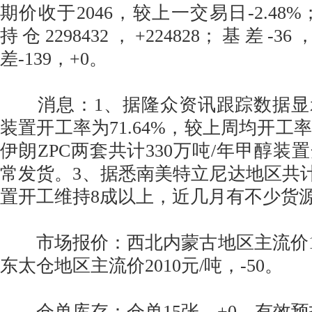
期价收于2046，较上一交易日-2.48%；
持仓2298432，+224828；基差-36
差-139，+0。
消息：1、据隆众资讯跟踪数据显
装置开工率为71.64%，较上周均开工率下
伊朗ZPC两套共计330万吨/年甲醇装
常发货。3、据悉南美特立尼达地区共计6
置开工维持8成以上，近几月有不少货
市场报价：西北内蒙古地区主流价163
东太仓地区主流价2010元/吨，-50。
仓单库存：仓单15张，+0，有效预报