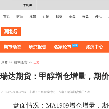
手机网
首页
财经
股票
行情
数据
基金
黄金
外汇
期市动态
研究报告
名家论市
路演中心
>>
>>
正文
期货
机构论市
瑞达期货：甲醇增仓增量，期价
2019-07-26 16:36:15
来源：中金在线特约
作者：瑞达期货化工小组
盘面情况：MA1909增仓增量，