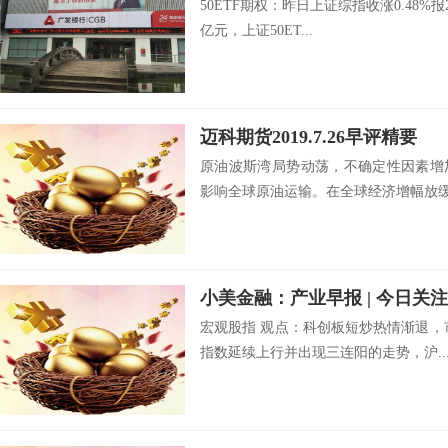
50ETF期权：昨日上证综指收涨0.48%报
亿元，上证50ET...
迈科期货2019.7.26早评精要
原油波斯湾局势动荡，不确定性因素增
影响全球原油运输。在全球经济增幅放缓的
小美金融：产业早报 | 今日关
宏观股指 观点：科创板短炒热情渐退，
指数延续上行并出现三连阳的走势，沪..