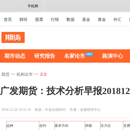
手机网
首页
财经
股票
行情
数据
基金
黄金
外汇
期市动态
研究报告
名家论市
路演中心
>>
>>
正文
期货
机构论市
广发期货：技术分析早报201812
2018-12-20 10:31:10
来源：中金在线特约
作者：发展研究中心
品种
合约
基本方向
评级
压力位
支