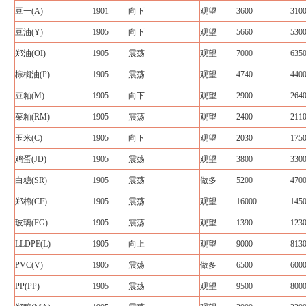
豆一(A)
1901
向下
观望
3600
310
豆油(Y)
1905
向下
观望
5660
530
郑油(OI)
1905
震荡
观望
7000
635
棕榈油(P)
1905
震荡
观望
4740
440
豆粕(M)
1905
向下
观望
2900
264
菜粕(RM)
1905
震荡
观望
2400
211
玉米(C)
1905
向下
观望
2030
175
鸡蛋(JD)
1905
震荡
观望
3800
330
白糖(SR)
1905
震荡
做多
5200
470
郑棉(CF)
1905
震荡
观望
16000
145
玻璃(FG)
1905
震荡
观望
1390
123
LLDPE(L)
1905
向上
观望
9000
813
PVC(V)
1905
震荡
做多
6500
600
PP(PP)
1905
震荡
观望
9500
800