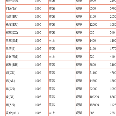
郑醇(MA)
1905
震荡
观望
3000
220
PTA(TA)
1905
震荡
观望
6550
570
沥青(BU)
1906
震荡
观望
3100
265
橡胶(RU)
1905
震荡
观望
12000
108
郑煤(ZC)
1905
震荡
观望
635
540
焦煤(JM)
1905
向上
观望
1400
110
焦炭(J)
1905
震荡
观望
2160
177
铁矿石(I)
1905
向上
观望
520
440
螺纹(RB)
1905
震荡
观望
3800
310
铜(CU)
1902
震荡
观望
51100
470
铝(AL)
1902
震荡
观望
14300
130
锌(ZN)
1902
震荡
观望
22000
199
镍(NI)
1905
震荡
观望
102200
876
锡(SN)
1905
震荡
观望
155000
142
黄金(AU)
1906
向上
观望
285
275