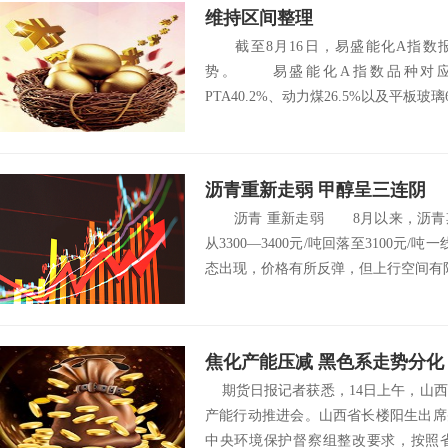
维持区间整理
截至8月16日，易盛能化A指数报收
势。 易盛能化A指数品种对应资
PTA40.2%、动力煤26.5%以及平板玻璃
沥青重新走弱 甲醇呈三连阴
沥青 重新走弱 8月以来，沥青期货
从3300—3400元/吨回落至3100元
态出现，价格有所反弹，但上行空间有限
焦化产能压减 黑色系走势分化
期货日报记者获悉，14日上午，山西
产能行动推进会。山西省长楼阳生出席
中央环境保护督察组整改要求，按照