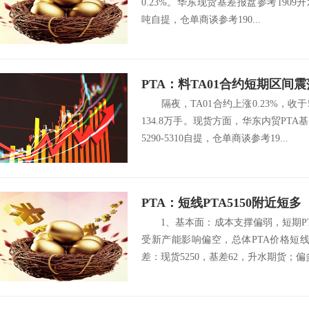
0.23%。华东现货基差报盘参考1909升水
吨自提，仓单商谈参考190...
PTA：料TA01合约短期区间震
隔夜，TA01合约上涨0.23%，收于5
5300
134.8万手。现货方面，华东内贸PTA
5290-5310自提，仓单商谈参考19...
PTA：短线PTA5150附近短多
1、基本面：成本支撑偏弱，短期PT
受新产能影响偏空，总体PTA价格短
差：现货5250，基差62，升水期货；偏