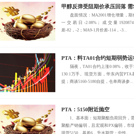
甲醇反弹受阻期价承压回落 
盘面情况：MA2001增仓增量，期价
一交易日-2.08%；成交量1920874
差-82，-2；MA9-1月价差-114，-3...
PTA：料TA01合约短期弱势运
隔夜，TA01合约上涨0.08%，收于5
5200
130.1万手。现货方面，华东内贸PTA
提；商谈5160-5180自提，仓单商谈参...
PTA：5150附近抛空
1、基本面：短期聚酯负荷回升，需求
聚酯产销偏弱，且宏观和PX偏弱，市
现货5150，基差6，升水期货；中性。 