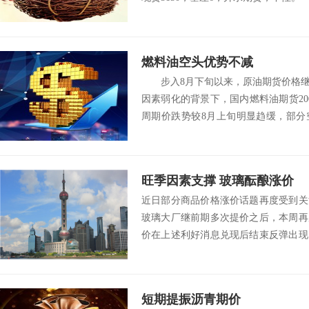
燃料油空头优势不减
步入8月下旬以来，原油期货价格继
因素弱化的背景下，国内燃料油期货20
周期价跌势较8月上旬明显趋缓，部分
但...
旺季因素支撑 玻璃酝酿涨价
近日部分商品价格涨价话题再度受到关
玻璃大厂继前期多次提价之后，本周再
价在上述利好消息兑现后结束反弹出现
将持续为...
短期提振沥青期价