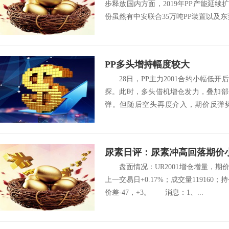
步释放国内方面，2019年PP产能延续
份虽然有中安联合35万吨PP装置以及东莞
PP多头增持幅度较大
28日，PP主力2001合约小幅低开
探。此时，多头借机增仓发力，叠加部
弹。但随后空头再度介入，期价反弹
价...
尿素日评：尿素冲高回落期价
盘面情况：UR2001增仓增量，期价
上一交易日+0.17%；成交量119160；持仓6
价差-47，+3。 消息：1、...