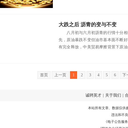
焦...
大跌之后 沥青的变与不变
八月初与六月初沥青的行情十分相似
先，原油暴跌不变但油市基本面不断好
有完全释放，中美贸易摩擦背景下原油
炼厂开工...
首页
上一页
1
2
3
4
5
6
下
诚聘英才
|
关于我们
|
本站所有文章、数据仅供
违法和不
《电子公告服务许可证