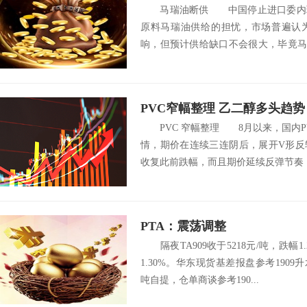
马瑞油断供 中国停止进口委内瑞
原料马瑞油供给的担忧，市场普遍认为
响，但预计供给缺口不会很大，毕竟马
找到替...
PVC窄幅整理 乙二醇多头趋势
PVC 窄幅整理 8月以来，国内PVC
情，期价在连续三连阴后，展开V形反
收复此前跌幅，而且期价延续反弹节奏，继
PTA：震荡调整
隔夜TA909收于5218元/吨，跌幅1.2
1.30%。华东现货基差报盘参考1909升水
吨自提，仓单商谈参考190...