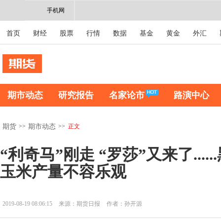
手机网
首页
财经
股票
行情
数据
基金
黄金
外汇
期市动态
研究报告
名家论市
路演中心
>>
>>
正文
期货
期市动态
“利奇马”刚走 “罗莎”又来了....
玉米产量不容乐观
2019-08-19 08:06:15
来源：期货日报
作者：孙开源