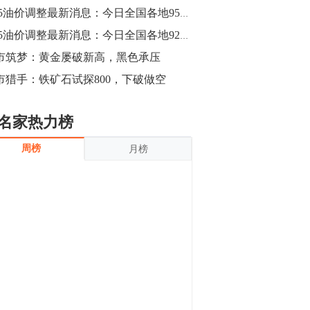
沪银上涨11.90%；历史经验表明，黄金确
6.25油价调整最新消息：今日全国各地95号汽油价格查询一览
立涨势，白银将开启补涨，且涨幅超过黄
金，金银比有望高位回归。
13:55
6.25油价调整最新消息：今日全国各地92号汽油价格查询一览
豆二期货主力合约涨停，涨幅达3.98%，报
市筑梦：黄金屡破新高，黑色承压
3213元/吨。 国信期货指出，上周五
市猎手：铁矿石试探800，下破做空
CBOT大豆期货市场上涨，11月期约收高
3.25美分，报收868.50美分/蒲式耳。受此
影响，夜盘连粕高位窄幅震荡，建议短线
13:54
名家热力榜
操作为主。 ...
8月5日消息，内外盘贵金属强劲走升，沪
周榜
月榜
金主力合约涨停，涨幅3.99%，报334.00
元/克；沪银亦是大幅拉升；纽约金主力上
破1450美元/盎司。 国投安信期货指
出，在全球经济贸易形势下，首先一方
13:33
面，即使美联储...
【行情】郑棉期货主力合约跌停，跌幅达
4%，报12225元/吨。
11:30
【早盘收评】国内商品期货早盘收盘涨跌
不一，避险情绪激发，贵金属期货上涨明