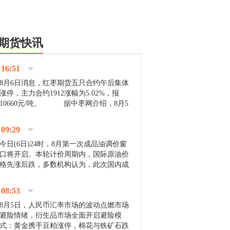
期货快讯
16:51
8月6日消息，红枣期货五只合约午后集体
涨停，主力合约1912涨幅为5.02%，报
10660元/吨。 据中枣网介绍，8月5
日沧州市场下雨天气影响，市场出摊商户
不多，看护客商也零星，成交量有限。卖
09:29
家好货依旧惜售挺...
今日(6日)24时，8月第一次成品油调价窗
口将开启。本轮计价周期内，国际原油价
格先涨后跌，多数机构认为，此次国内成
品油价压线下调与搁浅均有可能。 [center]
[img]http://images.cnfol.com/file/201908/gasoline_201...
08:53
8月5日，人民币汇率市场的波动点燃市场
避险情绪，衍生品市场全面开启避险模
式：黄金携手豆粕涨停，棉花与铁矿石跌