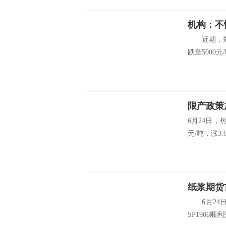
机构：不
近期，郑糖
跌至5000元
限产政策
6月24日，
元/吨，涨3.6
纸浆期货
6月24日
SP1906顺