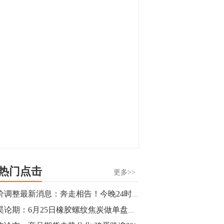
显，沪金主力合约封涨停，沪银涨逾4%。
油脂油料期货飘红，豆二涨停，菜粕、豆
油、豆粕、棕榈油涨幅居前。有色板块
11:15
中，沪镍涨3.42%。跌幅榜单中，铁矿表现
【行情】豆二期货主力合约涨停，涨幅达
疲弱，大跌近4%，棉花、甲醇、EG、棉
3.98%，报3213元/吨。
纱跌幅居前。
11:15
【行情】贵金属期货继续上涨，沪金期货
主力合约涨3.84%，沪银涨3%。
10:44
【行情】沪镍期货主力合约短线上涨，涨
幅扩大至4.4%。
热门点击
更多>>
10:43
油价调整最新消息：奔走相告！今晚24时全国统一下调油价，明天再去加油...
【行情】芝加哥11月大豆期货跌0.4%，12
郭昊论期：6月25日橡胶螺纹焦炭做单盘前观点
月玉米期货跌1%。