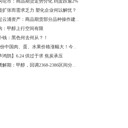
构论市：商品期货走势分化 鸡蛋跌逾2%
能扩张而需求乏力 塑化企业何以解忧？
10:43
【行情】油脂油料期货表现抢眼，豆二期
风起云涌资产：商品期货部分品种操作建议（螺纹，沪铜，豆粕，白糖）
货主力合约涨幅扩大至3.5%，豆油涨
构：甲醇上行空间有限
2.5%，棕榈油涨近2%，菜粕涨1.54%。
小钱：黑色何去何从？！
10:17
5月份中国肉、蛋、水果价格涨幅大！今日（6.24）期市重要事件盘点以及未来事件提醒
【研报精选】国内期货机构对8月5日的原
毕鸿鹄】6.24 供过于求 焦炭承压
油期货走势预测
猎鹰解期：甲醇，回调2368-2386区间分批进场多单
10:16
【发改委：钢铁行业2019年1-6月运行情
况】一、粗钢产量持续增长。二、钢材价
格波动回升。三、企业效益同比大幅下
降。四、钢材出口小幅下降，铁矿石进口
价格持续上升。
09:55
【行情】国债期货直线拉升，10年期主力
合约涨逾0.1%，盘中最高报98.865，创
2016年12月以来新高。