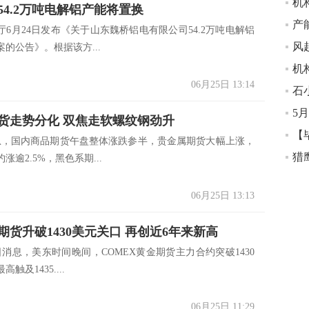
机
54.2万吨电解铝产能将置换
产
厅6月24日发布《关于山东魏桥铝电有限公司54.2万吨电解铝
的公告》。根据该方...
机
06月25日 13:14
石
货走势分化 双焦走软螺纹钢劲升
【
消息，国内商品期货午盘整体涨跌参半，贵金属期货大幅上涨，
涨逾2.5%，黑色系期...
06月25日 13:13
期货升破1430美元关口 再创近6年来新高
消息，美东时间晚间，COMEX黄金期货主力合约突破1430
触及1435....
06月25日 11:29