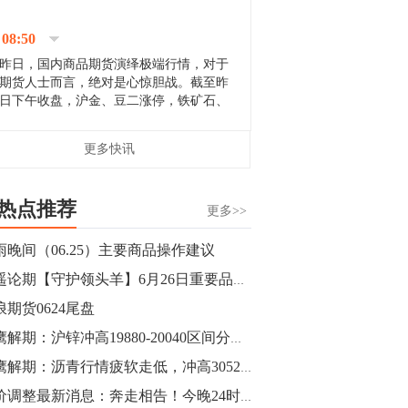
停；三大期指纷纷下跌；国债期货全线走
升。 分析人士指出，从大宗商品市
08:50
场来看，汇率波动...
昨日，国内商品期货演绎极端行情，对于
期货人士而言，绝对是心惊胆战。截至昨
日下午收盘，沪金、豆二涨停，铁矿石、
郑棉跌停，白银、镍涨幅超过3%，沥青、
甲醇和棉花跌幅超过3%。 [center]
14:35
更多快讯
[imgnobrwh] src=...
【行情】沥青期货主力1912合约价格继续
下跌，跌幅超过4%。
热点推荐
更多>>
14:23
雨晚间（06.25）主要商品操作建议
【行情】大连铁矿石期货主力合约跌停，
逍遥论期【守护领头羊】6月26日重要品种分析及交易机会
跌幅达6%，报689.5元/吨，刷新近两个月
低位。
浪期货0624尾盘
猎鹰解期：沪锌冲高19880-20040区间分批进场空单策略
14:20
猎鹰解期：沥青行情疲软走低，冲高3052-3070区间空单策略
方正有色研究团队：高度重视贵金属的阶
段性机会。自年初以来沪金上涨16.93%，
油价调整最新消息：奔走相告！今晚24时全国统一下调油价，明天再去加油...