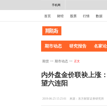
手机网
首页
财经
股票
行情
数据
期市动态
研究报告
名家论
>>
>>
正文
期货
期市动态
内外盘金价联袂上涨：
望六连阳
2019-06-25 15:25:01
来源：东方财富证券研究所