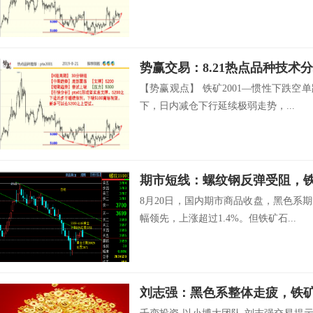
势赢交易：8.21热点品种技术
【势赢观点】 铁矿2001—惯性下跌
下，日内减仓下行延续极弱走势，...
期市短线：螺纹钢反弹受阻，
8月20日，国内期市商品收盘，黑色系
幅领先，上涨超过1.4%。但铁矿石...
刘志强：黑色系整体走疲，铁矿