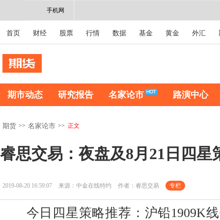
手机网
首页
财经
股票
行情
数据
基金
黄金
外汇
期市动态
研究报告
名家论市
路演中心
>>
>>
正文
期货
名家论市
睿思交易：夜盘及8月21日四星
2019-08-20 16:59:07
来源：中金在线特约
作者：睿思交易
专栏
今日四星策略推荐：沪铅1909K