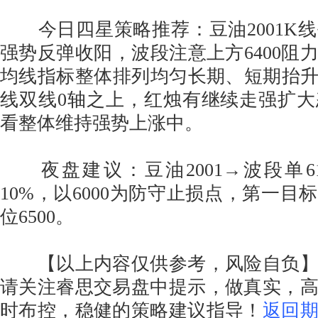
今日四星策略推荐：豆油2001K
强势反弹收阳，波段注意上方6400阻力
均线指标整体排列均匀长期、短期抬升
线双线0轴之上，红烛有继续走强扩
看整体维持强势上涨中。
夜盘建议：豆油2001→波段单6150
10%，以6000为防守止损点，第一目标
位6500。
【以上内容仅供参考，风险自负】
请关注睿思交易盘中提示，做真实，
时布控，稳健的策略建议指导！
返回