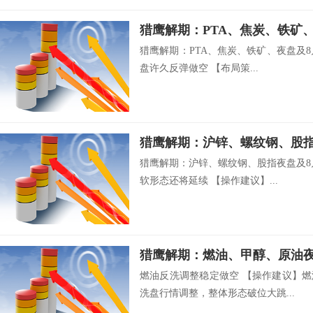
猎鹰解期：PTA、焦炭、铁矿、夜盘及8月
盘许久反弹做空 【布局策...
猎鹰解期：沪锌、螺纹钢、股指夜盘及8
软形态还将延续 【操作建议】...
燃油反洗调整稳定做空 【操作建议】燃
洗盘行情调整，整体形态破位大跳...