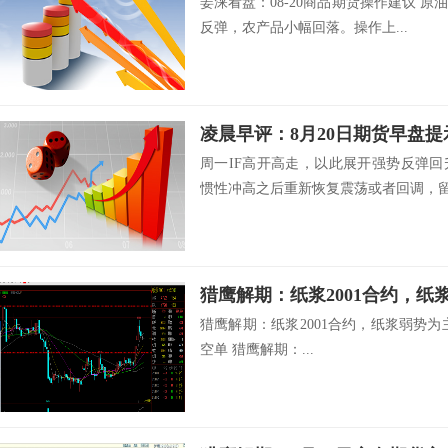
姜涞看盘：08-20商品期货操作建议 
反弹，农产品小幅回落。操作上...
凌晨早评：8月20日期货早盘提
周一IF高开高走，以此展开强势反弹
惯性冲高之后重新恢复震荡或者回调，留.
猎鹰解期：纸浆2001合约，纸浆弱势为主，
空单 猎鹰解期：...