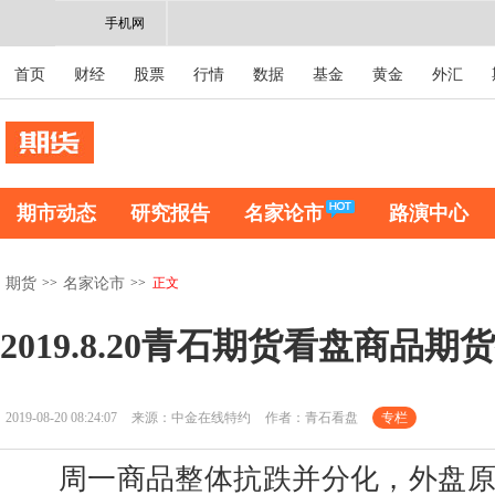
手机网
首页
财经
股票
行情
数据
基金
黄金
外汇
期市动态
研究报告
名家论市
路演中心
>>
>>
正文
期货
名家论市
2019.8.20青石期货看盘商品
2019-08-20 08:24:07
来源：中金在线特约
作者：青石看盘
专栏
周一商品整体抗跌并分化，外盘原