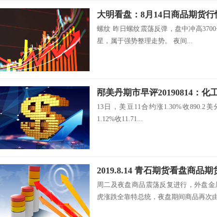
大明看盘：8月14日商品期货行
螺纹 昨日螺纹震荡反弹，盘中冲高37
星，属于强势整理走势。 夜间...
邴美丹期市早评20190814：
13日，美豆11合约涨1.30%收890.
1.12%收11.71...
2019.8.14 青石期货看盘商品
周二及夜盘商品震荡反复进行，外盘金
虎涨跌全靠特总统，夜盘期间商品再次由于