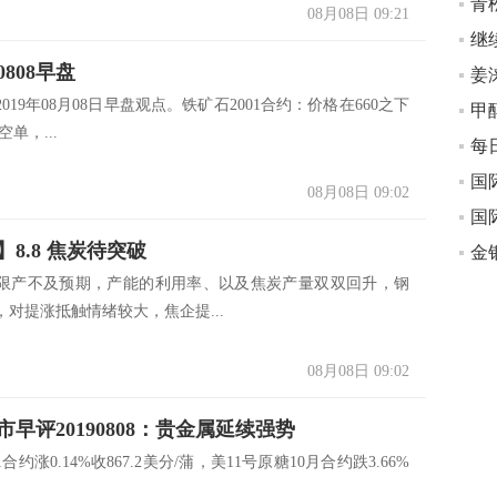
青
08月08日 09:21
808早盘
姜
019年08月08日早盘观点。铁矿石2001合约：价格在660之下
甲
空单，...
国
08月08日 09:02
国
8.8 焦炭待突破
限产不及预期，产能的利用率、以及焦炭产量双双回升，钢
对提涨抵触情绪较大，焦企提...
08月08日 09:02
早评20190808：贵金属延续强势
合约涨0.14%收867.2美分/蒲，美11号原糖10月合约跌3.66%