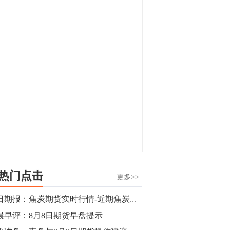
显，沪金主力合约封涨停，沪银涨逾4%。
油脂油料期货飘红，豆二涨停，菜粕、豆
油、豆粕、棕榈油涨幅居前。有色板块
11:15
中，沪镍涨3.42%。跌幅榜单中，铁矿表现
【行情】豆二期货主力合约涨停，涨幅达
疲弱，大跌近4%，棉花、甲醇、EG、棉
3.98%，报3213元/吨。
纱跌幅居前。
11:15
【行情】贵金属期货继续上涨，沪金期货
主力合约涨3.84%，沪银涨3%。
10:44
【行情】沪镍期货主力合约短线上涨，涨
幅扩大至4.4%。
热门点击
更多>>
10:43
每日期报：焦炭期货实时行情-近期焦炭急转之下意欲何为？
【行情】芝加哥11月大豆期货跌0.4%，12
晨早评：8月8日期货早盘提示
月玉米期货跌1%。