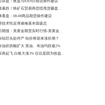
松讲盘：夜盘与8月8日期货操作建议
10:43
继续暴跌！铁矿石贸易商恐慌甩货砸盘 高位多头还撑得住吗？
【行情】油脂油料期货表现抢眼，豆二期
涞看盘：08-08商品期货操作建议
货主力合约涨幅扩大至3.5%，豆油涨
醇技术性反弹难掩基本面疲态
2.5%，棕榈油涨近2%，菜粕涨1.54%。
每日期报：美黄金期货实时行情-美黄金多头上涨 迎来“春天”
10:17
际钴巨头欲停产 钴价将迎来涨价潮？
【研报精选】国内期货机构对8月5日的原
际油价跌幅扩大 美油、布油均跌逾2%
油期货走势预测
金银再起飞 白银大涨3% 仅仅是因为收益率曲线即将倒挂？
10:16
【发改委：钢铁行业2019年1-6月运行情
况】一、粗钢产量持续增长。二、钢材价
格波动回升。三、企业效益同比大幅下
降。四、钢材出口小幅下降，铁矿石进口
价格持续上升。
09:55
【行情】国债期货直线拉升，10年期主力
合约涨逾0.1%，盘中最高报98.865，创
2016年12月以来新高。