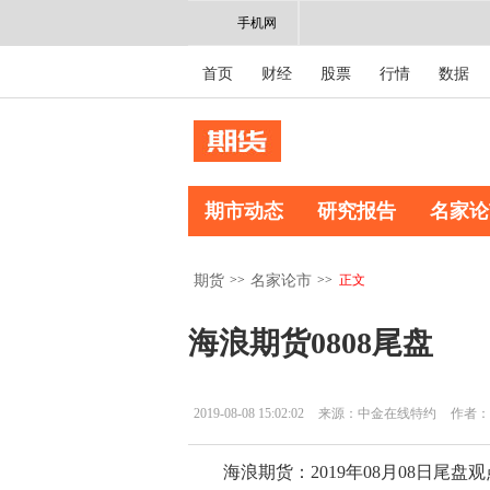
手机网
首页
财经
股票
行情
数据
期市动态
研究报告
名家论
>>
>>
正文
期货
名家论市
海浪期货0808尾盘
2019-08-08 15:02:02
来源：中金在线特约
作者：
海浪期货：2019年08月08日尾盘观