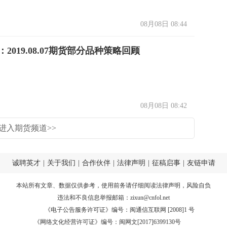
08月08日 08:44
2019.08.07期货部分品种策略回顾
08月08日 08:42
进入期货频道>>
诚聘英才
|
关于我们
|
合作伙伴
|
法律声明
|
征稿启事
|
友链申请
本站所有文章、数据仅供参考，使用前务请仔细阅读
法律声明
，风险自负
违法和不良信息举报邮箱：
zixun@cnfol.net
《电子公告服务许可证》编号：闽通信互联网 [2008]1 号
《网络文化经营许可证》编号：闽网文[2017]6399130号