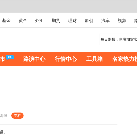
基金
黄金
外汇
期货
理财
原创
汽车
视频
市
路演中心
行情中心
工具箱
名家热力
海浪
专栏
点。