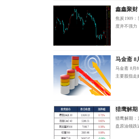
鑫鑫聚财：
焦炭190
度并不强力，
马金斋 
马金斋 8
主要股指走好
猎鹰解期：
盘原油领跌近