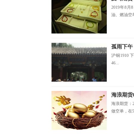
2019年
油、燃油空单
孤雨下午
沪铜1910 
46...
海浪期货0
海浪期货：2
做空单，在5