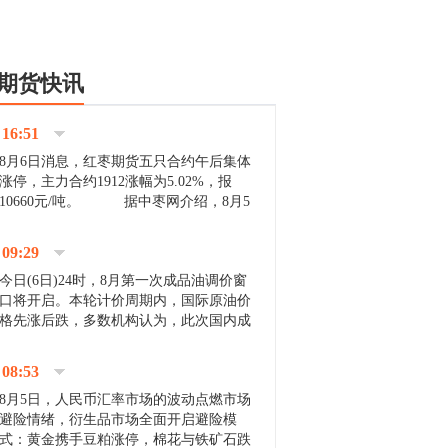
期货快讯
16:51
8月6日消息，红枣期货五只合约午后集体
涨停，主力合约1912涨幅为5.02%，报
10660元/吨。 据中枣网介绍，8月5
日沧州市场下雨天气影响，市场出摊商户
不多，看护客商也零星，成交量有限。卖
09:29
家好货依旧惜售挺...
今日(6日)24时，8月第一次成品油调价窗
口将开启。本轮计价周期内，国际原油价
格先涨后跌，多数机构认为，此次国内成
品油价压线下调与搁浅均有可能。 [center]
[img]http://images.cnfol.com/file/201908/gasoline_201...
08:53
8月5日，人民币汇率市场的波动点燃市场
避险情绪，衍生品市场全面开启避险模
式：黄金携手豆粕涨停，棉花与铁矿石跌