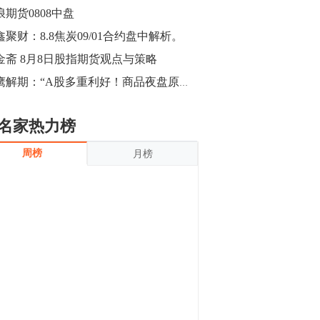
沪银上涨11.90%；历史经验表明，黄金确
浪期货0808中盘
立涨势，白银将开启补涨，且涨幅超过黄
金，金银比有望高位回归。
鑫聚财：8.8焦炭09/01合约盘中解析。
13:55
豆二期货主力合约涨停，涨幅达3.98%，报
金斋 8月8日股指期货观点与策略
3213元/吨。 国信期货指出，上周五
猎鹰解期：“A股多重利好！商品夜盘原油领跌近5%金价升破1500
CBOT大豆期货市场上涨，11月期约收高
3.25美分，报收868.50美分/蒲式耳。受此
影响，夜盘连粕高位窄幅震荡，建议短线
13:54
名家热力榜
操作为主。 ...
8月5日消息，内外盘贵金属强劲走升，沪
周榜
月榜
金主力合约涨停，涨幅3.99%，报334.00
元/克；沪银亦是大幅拉升；纽约金主力上
破1450美元/盎司。 国投安信期货指
出，在全球经济贸易形势下，首先一方
13:33
面，即使美联储...
【行情】郑棉期货主力合约跌停，跌幅达
4%，报12225元/吨。
11:30
【早盘收评】国内商品期货早盘收盘涨跌
不一，避险情绪激发，贵金属期货上涨明