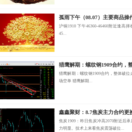
孤雨下午（08.07）主要商品操
沪铜1910 下午46360-46460附近逢高择
45...
猎鹰解期：螺纹钢1909合约，整体破位走弱
场空单 猎鹰解期...
鑫鑫聚财：8.7焦炭主力合约更
焦炭1909：昨日焦炭冲高2070附近
力明显。技术上来看焦炭震荡破位...