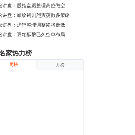
沪银上涨11.90%；历史经验表明，黄金确
松讲盘：股指盘踞整理高位做空
立涨势，白银将开启补涨，且涨幅超过黄
金，金银比有望高位回归。
松讲盘：螺纹钢剧烈震荡做多策略
13:55
豆二期货主力合约涨停，涨幅达3.98%，报
松讲盘：沪锌整理调整终将走低
3213元/吨。 国信期货指出，上周五
松讲盘：豆粕酝酿已久空单布局
CBOT大豆期货市场上涨，11月期约收高
3.25美分，报收868.50美分/蒲式耳。受此
影响，夜盘连粕高位窄幅震荡，建议短线
13:54
名家热力榜
操作为主。 ...
8月5日消息，内外盘贵金属强劲走升，沪
周榜
月榜
金主力合约涨停，涨幅3.99%，报334.00
元/克；沪银亦是大幅拉升；纽约金主力上
破1450美元/盎司。 国投安信期货指
出，在全球经济贸易形势下，首先一方
13:33
面，即使美联储...
【行情】郑棉期货主力合约跌停，跌幅达
4%，报12225元/吨。
11:30
【早盘收评】国内商品期货早盘收盘涨跌
不一，避险情绪激发，贵金属期货上涨明