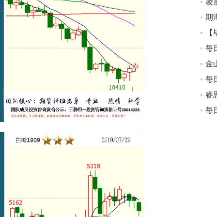
凌
【
睿