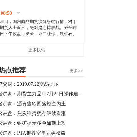
停；三大期指纷纷下跌；国债期货全线走
升。 分析人士指出，从大宗商品市
08:50
场来看，汇率波动...
昨日，国内商品期货演绎极端行情，对于
期货人士而言，绝对是心惊胆战。截至昨
日下午收盘，沪金、豆二涨停，铁矿石、
郑棉跌停，白银、镍涨幅超过3%，沥青、
甲醇和棉花跌幅超过3%。 [center]
14:35
更多快讯
[imgnobrwh] src=...
【行情】沥青期货主力1912合约价格继续
下跌，跌幅超过4%。
热点推荐
更多>>
14:23
交易：2019.07.22交易提示
【行情】大连铁矿石期货主力合约跌停，
青松讲盘：期货主力品种7月22日操作建议【祝贺大赚】
跌幅达6%，报689.5元/吨，刷新近两个月
低位。
松讲盘：沥青疲软回落短空为主
松讲盘：焦炭强势犹存继续看涨
14:20
松讲盘：铁矿提示多单如期上攻
方正有色研究团队：高度重视贵金属的阶
段性机会。自年初以来沪金上涨16.93%，
松讲盘：PTA推荐空单完美收益