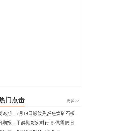
显，沪金主力合约封涨停，沪银涨逾4%。
油脂油料期货飘红，豆二涨停，菜粕、豆
油、豆粕、棕榈油涨幅居前。有色板块
11:15
中，沪镍涨3.42%。跌幅榜单中，铁矿表现
【行情】豆二期货主力合约涨停，涨幅达
疲弱，大跌近4%，棉花、甲醇、EG、棉
3.98%，报3213元/吨。
纱跌幅居前。
11:15
【行情】贵金属期货继续上涨，沪金期货
主力合约涨3.84%，沪银涨3%。
10:44
【行情】沪镍期货主力合约短线上涨，涨
幅扩大至4.4%。
热门点击
更多>>
10:43
郭昊论期：7月19日螺纹焦炭焦煤矿石橡胶操作盘前观点
【行情】芝加哥11月大豆期货跌0.4%，12
每日期报：甲醇期货实时行情-供需依旧宽松,甲醇恐继续深探
月玉米期货跌1%。