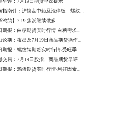
晨早评：7月19日期货早盘提示
10:43
期海指南针：沪镍盘中触及涨停板，螺纹尾盘杀跌，趋势转空
【行情】油脂油料期货表现抢眼，豆二期
毕鸿鹄】7.19 焦炭继续做多
货主力合约涨幅扩大至3.5%，豆油涨
每日期报：白糖期货实时行情-白糖需求减弱库存增大 悲观情绪加
2.5%，棕榈油涨近2%，菜粕涨1.54%。
金山论期：夜盘及7月19日商品期货操作策略
10:17
每日期报：螺纹钢期货实时行情-受旺季因素提振螺纹钢涨势有望延
【研报精选】国内期货机构对8月5日的原
思交易：7月19日股指、商品期货早评
油期货走势预测
每日期报：鸡蛋期货实时行情-利好因素叠加鸡蛋易涨难跌
10:16
【发改委：钢铁行业2019年1-6月运行情
况】一、粗钢产量持续增长。二、钢材价
格波动回升。三、企业效益同比大幅下
降。四、钢材出口小幅下降，铁矿石进口
价格持续上升。
09:55
【行情】国债期货直线拉升，10年期主力
合约涨逾0.1%，盘中最高报98.865，创
2016年12月以来新高。