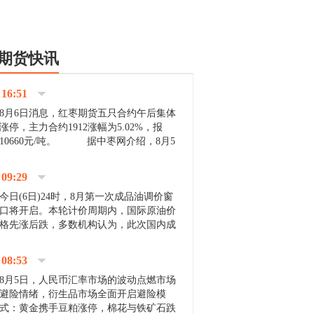
期货快讯
16:51
8月6日消息，红枣期货五只合约午后集体
涨停，主力合约1912涨幅为5.02%，报
10660元/吨。 据中枣网介绍，8月5
日沧州市场下雨天气影响，市场出摊商户
不多，看护客商也零星，成交量有限。卖
09:29
家好货依旧惜售挺...
今日(6日)24时，8月第一次成品油调价窗
口将开启。本轮计价周期内，国际原油价
格先涨后跌，多数机构认为，此次国内成
品油价压线下调与搁浅均有可能。 [center]
[img]http://images.cnfol.com/file/201908/gasoline_201...
08:53
8月5日，人民币汇率市场的波动点燃市场
避险情绪，衍生品市场全面开启避险模
式：黄金携手豆粕涨停，棉花与铁矿石跌