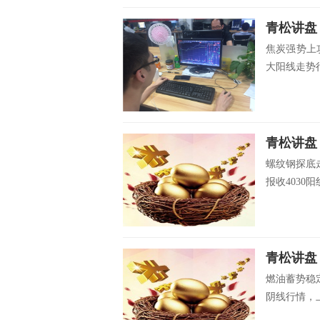
青松讲盘
焦炭强势上
大阳线走势行
青松讲盘
螺纹钢探底
报收4030
青松讲盘
燃油蓄势稳定
阴线行情，上