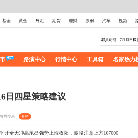
基金
黄金
外汇
期货
理财
原创
汽车
视频
市
路演中心
行情中心
工具箱
名家热力
16日四星策略建议
睿思交易
专栏
平开全天冲高尾盘强势上涨收阳，波段注意上方107000