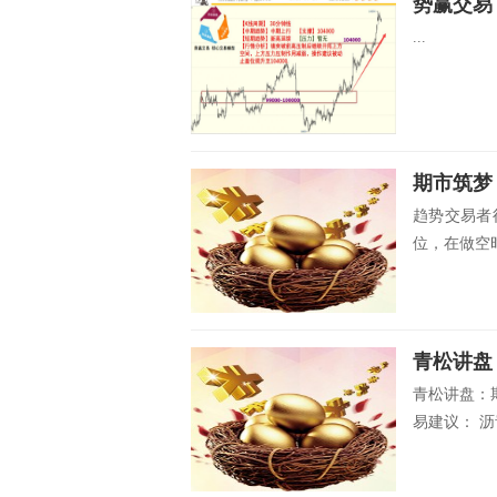
势赢交易：
...
期市筑梦
趋势交易者
位，在做空时
青松讲盘
青松讲盘：
易建议： 沥