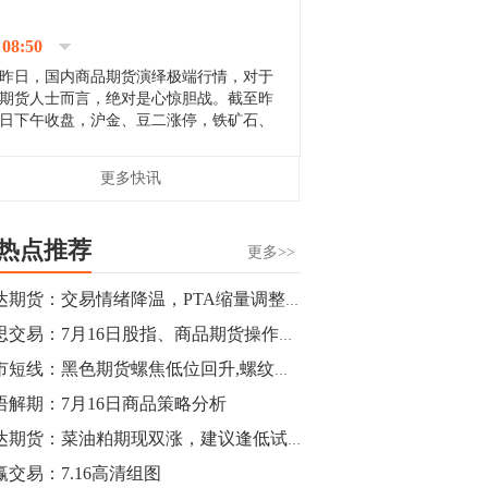
停；三大期指纷纷下跌；国债期货全线走
升。 分析人士指出，从大宗商品市
08:50
场来看，汇率波动...
昨日，国内商品期货演绎极端行情，对于
期货人士而言，绝对是心惊胆战。截至昨
日下午收盘，沪金、豆二涨停，铁矿石、
郑棉跌停，白银、镍涨幅超过3%，沥青、
甲醇和棉花跌幅超过3%。 [center]
14:35
更多快讯
[imgnobrwh] src=...
【行情】沥青期货主力1912合约价格继续
下跌，跌幅超过4%。
热点推荐
更多>>
14:23
瑞达期货：交易情绪降温，PTA缩量调整
【行情】大连铁矿石期货主力合约跌停，
睿思交易：7月16日股指、商品期货操作建议
跌幅达6%，报689.5元/吨，刷新近两个月
低位。
期市短线：黑色期货螺焦低位回升,螺纹关注60分钟通道阻力
语解期：7月16日商品策略分析
14:20
瑞达期货：菜油粕期现双涨，建议逢低试多
方正有色研究团队：高度重视贵金属的阶
段性机会。自年初以来沪金上涨16.93%，
赢交易：7.16高清组图