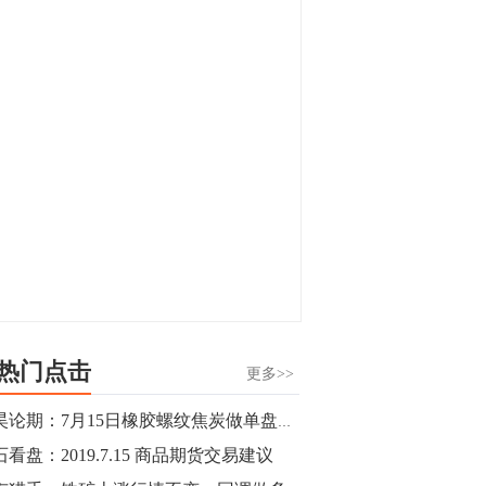
显，沪金主力合约封涨停，沪银涨逾4%。
油脂油料期货飘红，豆二涨停，菜粕、豆
油、豆粕、棕榈油涨幅居前。有色板块
11:15
中，沪镍涨3.42%。跌幅榜单中，铁矿表现
【行情】豆二期货主力合约涨停，涨幅达
疲弱，大跌近4%，棉花、甲醇、EG、棉
3.98%，报3213元/吨。
纱跌幅居前。
11:15
【行情】贵金属期货继续上涨，沪金期货
主力合约涨3.84%，沪银涨3%。
10:44
【行情】沪镍期货主力合约短线上涨，涨
幅扩大至4.4%。
热门点击
更多>>
10:43
郭昊论期：7月15日橡胶螺纹焦炭做单盘前观点
【行情】芝加哥11月大豆期货跌0.4%，12
看盘：2019.7.15 商品期货交易建议
月玉米期货跌1%。