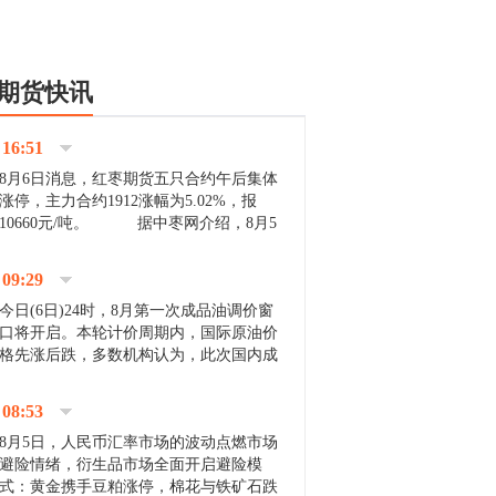
期货快讯
16:51
8月6日消息，红枣期货五只合约午后集体
涨停，主力合约1912涨幅为5.02%，报
10660元/吨。 据中枣网介绍，8月5
日沧州市场下雨天气影响，市场出摊商户
不多，看护客商也零星，成交量有限。卖
09:29
家好货依旧惜售挺...
今日(6日)24时，8月第一次成品油调价窗
口将开启。本轮计价周期内，国际原油价
格先涨后跌，多数机构认为，此次国内成
品油价压线下调与搁浅均有可能。 [center]
[img]http://images.cnfol.com/file/201908/gasoline_201...
08:53
8月5日，人民币汇率市场的波动点燃市场
避险情绪，衍生品市场全面开启避险模
式：黄金携手豆粕涨停，棉花与铁矿石跌