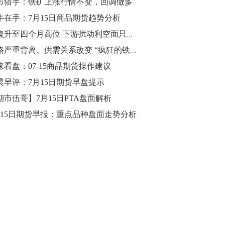
市猎手：铁矿上涨行情不变，回调做多
牛在手：7月15日商品期货趋势分析
10:43
【行情】油脂油料期货表现抢眼，豆二期
沪镍升至四个月高位 下游扰动利空面只会迟到不会缺席！
货主力合约涨幅扩大至3.5%，豆油涨
价格严重背离、供需关系改变 “疯狂的铁矿石”难持续
2.5%，棕榈油涨近2%，菜粕涨1.54%。
涞看盘：07-15商品期货操作建议
10:17
晨早评：7月15日期货早盘提示
【研报精选】国内期货机构对8月5日的原
期市伍哥】7月15日PTA盘面解析
油期货走势预测
月15日期货早报：重点品种盘面走势分析
10:16
【发改委：钢铁行业2019年1-6月运行情
况】一、粗钢产量持续增长。二、钢材价
格波动回升。三、企业效益同比大幅下
降。四、钢材出口小幅下降，铁矿石进口
价格持续上升。
09:55
【行情】国债期货直线拉升，10年期主力
合约涨逾0.1%，盘中最高报98.865，创
2016年12月以来新高。