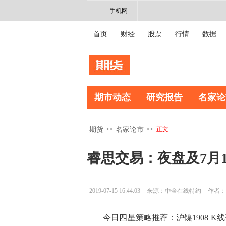
手机网
首页
财经
股票
行情
数据
期市动态
研究报告
名家论
>>
>>
正文
期货
名家论市
睿思交易：夜盘及7月
2019-07-15 16:44:03
来源：中金在线特约
作者：
今日四星策略推荐：沪镍1908 K线