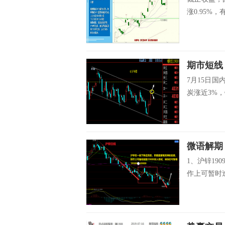
涨0.95%，
7月15日
炭涨近3%，
微语解期
1、沪锌19
作上可暂时逢低