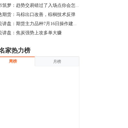
沪银上涨11.90%；历史经验表明，黄金确
期市筑梦：趋势交易错过了入场点你会怎么做？？？
立涨势，白银将开启补涨，且涨幅超过黄
金，金银比有望高位回归。
达期货：马棕出口改善，棕榈技术反弹
13:55
豆二期货主力合约涨停，涨幅达3.98%，报
青松讲盘：期货主力品种7月16日操作建议【重大布局】
3213元/吨。 国信期货指出，上周五
松讲盘：焦炭强势上攻多单大赚
CBOT大豆期货市场上涨，11月期约收高
3.25美分，报收868.50美分/蒲式耳。受此
影响，夜盘连粕高位窄幅震荡，建议短线
13:54
名家热力榜
操作为主。 ...
8月5日消息，内外盘贵金属强劲走升，沪
周榜
月榜
金主力合约涨停，涨幅3.99%，报334.00
元/克；沪银亦是大幅拉升；纽约金主力上
破1450美元/盎司。 国投安信期货指
出，在全球经济贸易形势下，首先一方
13:33
面，即使美联储...
【行情】郑棉期货主力合约跌停，跌幅达
4%，报12225元/吨。
11:30
【早盘收评】国内商品期货早盘收盘涨跌
不一，避险情绪激发，贵金属期货上涨明