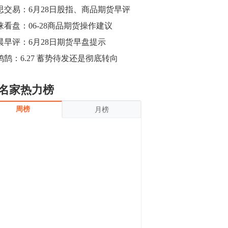
沪银上涨11.90%；历史经验表明，黄金确
思交易：6月28日股指、商品期货早评
立涨势，白银将开启补涨，且涨幅超过黄
金，金银比有望高位回归。
涞看盘：06-28商品期货操作建议
13:55
豆二期货主力合约涨停，涨幅达3.98%，报
晨早评：6月28日期货早盘提示
3213元/吨。 国信期货指出，上周五
鸿鹄：6.27 蓄势待发还是彻底转向
CBOT大豆期货市场上涨，11月期约收高
3.25美分，报收868.50美分/蒲式耳。受此
影响，夜盘连粕高位窄幅震荡，建议短线
13:54
名家热力榜
操作为主。 ...
8月5日消息，内外盘贵金属强劲走升，沪
周榜
月榜
金主力合约涨停，涨幅3.99%，报334.00
元/克；沪银亦是大幅拉升；纽约金主力上
破1450美元/盎司。 国投安信期货指
出，在全球经济贸易形势下，首先一方
13:33
面，即使美联储...
【行情】郑棉期货主力合约跌停，跌幅达
4%，报12225元/吨。
11:30
【早盘收评】国内商品期货早盘收盘涨跌
不一，避险情绪激发，贵金属期货上涨明