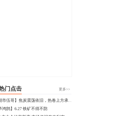
显，沪金主力合约封涨停，沪银涨逾4%。
油脂油料期货飘红，豆二涨停，菜粕、豆
油、豆粕、棕榈油涨幅居前。有色板块
11:15
中，沪镍涨3.42%。跌幅榜单中，铁矿表现
【行情】豆二期货主力合约涨停，涨幅达
疲弱，大跌近4%，棉花、甲醇、EG、棉
3.98%，报3213元/吨。
纱跌幅居前。
11:15
【行情】贵金属期货继续上涨，沪金期货
主力合约涨3.84%，沪银涨3%。
10:44
【行情】沪镍期货主力合约短线上涨，涨
幅扩大至4.4%。
热门点击
更多>>
10:43
【期市伍哥】焦炭震荡依旧，热卷上方承压等形态，苹果价格继续涨
【行情】芝加哥11月大豆期货跌0.4%，12
毕鸿鹄】6.27 铁矿不得不防
月玉米期货跌1%。