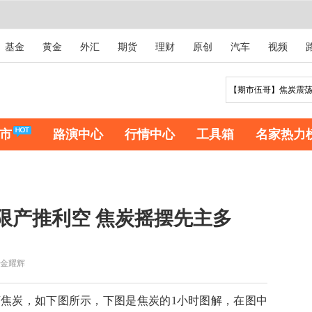
基金
黄金
外汇
期货
理财
原创
汽车
视频
市
路演中心
行情中心
工具箱
名家热力
炉限产推利空 焦炭摇摆先主多
金耀辉
炭，如下图所示，下图是焦炭的1小时图解，在图中