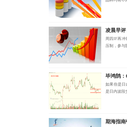
品种均有不同
凌晨早评
周四IF再
压制，参与阶
毕鸿鹄：
如果你是日
是日内波段交
期海指南