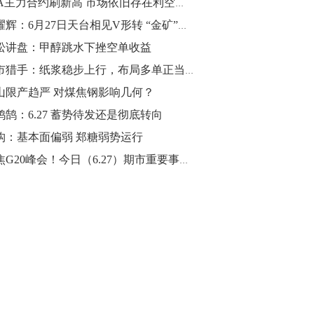
PTA主力合约刷新高 市场依旧存在利空因素！
10:43
金耀辉：6月27日天台相见V形转 “金矿”回踩先做多
【行情】油脂油料期货表现抢眼，豆二期
松讲盘：甲醇跳水下挫空单收益
货主力合约涨幅扩大至3.5%，豆油涨
期市猎手：纸浆稳步上行，布局多单正当时
2.5%，棕榈油涨近2%，菜粕涨1.54%。
山限产趋严 对煤焦钢影响几何？
10:17
鸿鹄：6.27 蓄势待发还是彻底转向
【研报精选】国内期货机构对8月5日的原
构：基本面偏弱 郑糖弱势运行
油期货走势预测
聚焦G20峰会！今日（6.27）期市重要事件盘点以及未来事件提醒
10:16
【发改委：钢铁行业2019年1-6月运行情
况】一、粗钢产量持续增长。二、钢材价
格波动回升。三、企业效益同比大幅下
降。四、钢材出口小幅下降，铁矿石进口
价格持续上升。
09:55
【行情】国债期货直线拉升，10年期主力
合约涨逾0.1%，盘中最高报98.865，创
2016年12月以来新高。