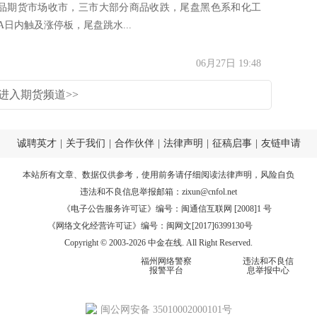
品期货市场收市，三市大部分商品收跌，尾盘黑色系和化工
A日内触及涨停板，尾盘跳水...
06月27日 19:48
进入期货频道>>
诚聘英才
|
关于我们
|
合作伙伴
|
法律声明
|
征稿启事
|
友链申请
本站所有文章、数据仅供参考，使用前务请仔细阅读
法律声明
，风险自负
违法和不良信息举报邮箱：
zixun@cnfol.net
《电子公告服务许可证》编号：闽通信互联网 [2008]1 号
《网络文化经营许可证》编号：闽网文[2017]6399130号
Copyright © 2003-2026 中金在线. All Right Reserved.
福州网络警察
违法和不良信
报警平台
息举报中心
闽公网安备 35010002000101号