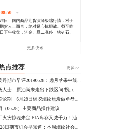
停；三大期指纷纷下跌；国债期货全线走
升。 分析人士指出，从大宗商品市
08:50
场来看，汇率波动...
昨日，国内商品期货演绎极端行情，对于
期货人士而言，绝对是心惊胆战。截至昨
日下午收盘，沪金、豆二涨停，铁矿石、
郑棉跌停，白银、镍涨幅超过3%，沥青、
甲醇和棉花跌幅超过3%。 [center]
14:35
更多快讯
[imgnobrwh] src=...
【行情】沥青期货主力1912合约价格继续
下跌，跌幅超过4%。
热点推荐
更多>>
14:23
邴美丹期市早评20190628：远月苹果中线空单持有
【行情】大连铁矿石期货主力合约跌停，
市场人士：原油尚未走出下跌区间 拐点可能在8月
跌幅达6%，报689.5元/吨，刷新近两个月
低位。
郭昊论期：6月28日橡胶螺纹焦炭做单盘前观点
雨（06.28）主要商品操作建议
14:20
油厂火灾惊魂未定 EIA库存又减千万！油价未来何去何从？
方正有色研究团队：高度重视贵金属的阶
段性机会。自年初以来沪金上涨16.93%，
6月28日期市机会早知道：本周螺纹社会库存566.31万吨