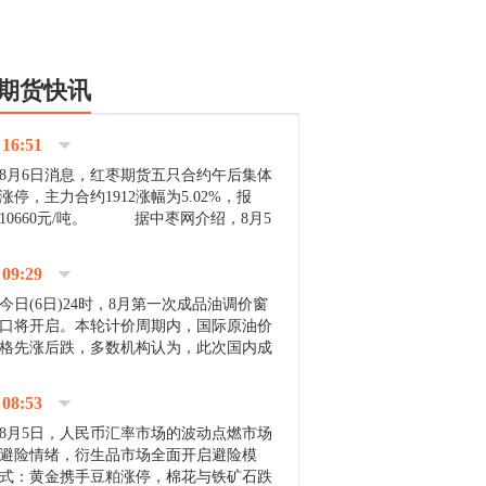
期货快讯
16:51
8月6日消息，红枣期货五只合约午后集体
涨停，主力合约1912涨幅为5.02%，报
10660元/吨。 据中枣网介绍，8月5
日沧州市场下雨天气影响，市场出摊商户
不多，看护客商也零星，成交量有限。卖
09:29
家好货依旧惜售挺...
今日(6日)24时，8月第一次成品油调价窗
口将开启。本轮计价周期内，国际原油价
格先涨后跌，多数机构认为，此次国内成
品油价压线下调与搁浅均有可能。 [center]
[img]http://images.cnfol.com/file/201908/gasoline_201...
08:53
8月5日，人民币汇率市场的波动点燃市场
避险情绪，衍生品市场全面开启避险模
式：黄金携手豆粕涨停，棉花与铁矿石跌