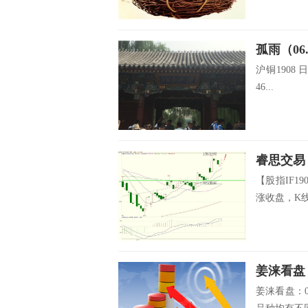
孤雨（06
沪铜1908 
46...
睿思交易
【股指IF1
涨收盘，K线
姜涞看盘
姜涞看盘：