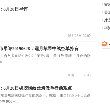
睿
：6月28日早评
姜
凌
毕
06月28日 09:00
市早评20190628：远月苹果中线空单持有
11合约跌0.65%收912.0美分/蒲，美11号原糖10月合约涨
...
06月28日 08:43
：6月28日橡胶螺纹焦炭做单盘前观点
纹焦炭焦煤橡胶操作盘前观点一、螺纹：主力1910rb今日会高
在4000－...