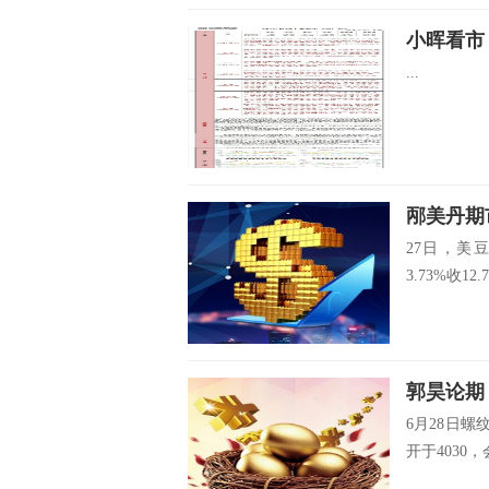
小晖看市
...
邴美丹期
27日，美豆
3.73%收12.78
郭昊论期
6月28日螺
开于4030，会