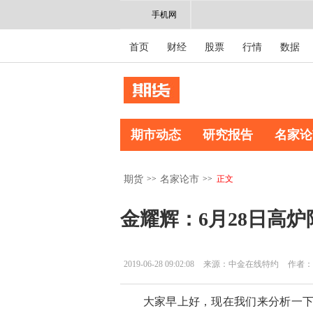
手机网
首页
财经
股票
行情
数据
期市动态
研究报告
名家论
>>
>>
正文
期货
名家论市
金耀辉：6月28日高
2019-06-28 09:02:08
来源：中金在线特约
作者：
大家早上好，现在我们来分析一下焦