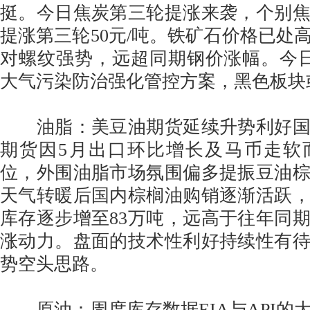
挺。今日焦炭第三轮提涨来袭，个别
提涨第三轮50元/吨。铁矿石价格已处
对螺纹强势，远超同期钢价涨幅。今
大气污染防治强化管控方案，黑色板块
油脂：美豆油期货延续升势利好国
期货因5月出口环比增长及马币走软
位，外围油脂市场氛围偏多提振豆油
天气转暖后国内棕榈油购销逐渐活跃
库存逐步增至83万吨，远高于往年同
涨动力。盘面的技术性利好持续性有
势空头思路。
原油：周度库存数据EIA与API的