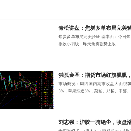
青松讲盘：焦炭多单布局完美
焦炭多单布局完美验证 基本面：今日焦炭
报收小阳线，昨天焦炭强势上攻...
独孤金圣：期货市场红旗飘飘
市场概况：周四国内期市收盘大面积飘
5%，苹果涨近3%，菜粕、郑棉、甲醇、.
刘志强：沪胶一骑绝尘，收盘涨
千变投资-以小博大团队交易提示：A