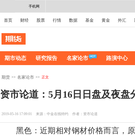
手机网
首页
财经
股票
行情
数据
基金
黄金
外汇
期市动态
研究报告
名家论市
路演中心
>>
>>
正文
期货
名家论市
资市论道：5月16日日盘及夜盘
2019-05-16 17:09:01
来源：中金在线特约
作者：资市论道
黑色：近期相对钢材价格而言，原