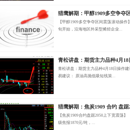
猎鹰解期：甲醇1909多空争夺
【甲醇1909多空争夺区间震荡滚动操
旬开始，沿海地区外采型烯烃企业...
青松讲盘：期货主力品种4月1
青松讲盘：期货主力品种4月18日操作
易建议： 原油高抛低吸短线策...
猎鹰解期：焦炭1909 合约 盘踞
【焦炭1909合约盘踞2050上下宽震荡
级焦报1870元/吨，...