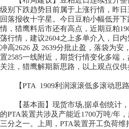
【布局建议】豆粕近日连续拉升整
级别下跌趋势目前属于上涨行情，昨日
回落报收十字星。今日豆粕小幅低开下
情，猎鹰料后市还有高点，近期豆粕190
荡行情，建议2604之上多单介入，日
冲高2626 及 2639分批止盈，落袋为
置2585一线附近，期货行情变化多端
关注，猎鹰解期新思路，以上观点仅供
【PTA 1909利润滚滚低多滚动思
【基本面】现货市场,据卓创统计，3
的PTA装置共涉及产能近1700万吨/
三分之一。上周，PTA装置开工负荷维持