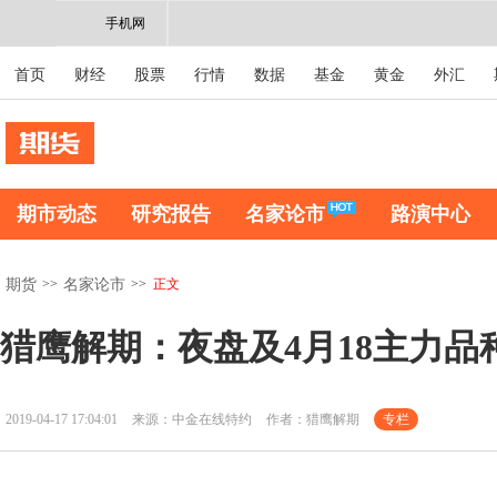
手机网
首页
财经
股票
行情
数据
基金
黄金
外汇
期市动态
研究报告
名家论市
路演中心
>>
>>
正文
期货
名家论市
猎鹰解期：夜盘及4月18主力品
2019-04-17 17:04:01
来源：中金在线特约
作者：猎鹰解期
专栏