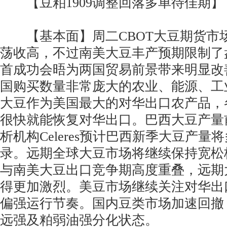
【豆粕1909调整回落多单待佳期】
【基本面】周二CBOT大豆期货市
荡收高，不过南美大豆丰产预期限制了
首成功会晤为两国贸易前景带来明显改
国购买数量非常庞大的农业、能源、工
大豆作为美国最大的对华出口农产品，
很快就能恢复对华出口。巴西大豆产量
析机构Celeres预计巴西新季大豆产量将
录。远期全球大豆市场将继续保持宽松
与南美大豆出口竞争期高度重叠，远期
得更加激烈。美豆市场继续关注对华出
偏强运行节奏。国内豆类市场加速回撤
远强及粕弱油强分化状态。