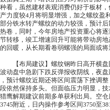
种看，虽然建材表观消费仍好于板材，但
产力度较4月将明显增强，加之螺纹盈
部分铁水转产螺纹的动力较强，预计后
热卷，同时，今年房地产投资重心将逐
节转移，竣工增速回升可能将带动房地
的回暖，从长期看卷弱螺强的局面或将
【布局建议】螺纹钢昨日高开横盘围绕
波动盘中急剧下跌反弹报收阴线，夜盘
，预计螺纹近期还将区间震荡下挫调整
段依然保持多头。但面临压力明显，技
猎鹰解期建议前期多单获利出局。空仓
3745附近，日内操作参考区间3750至38