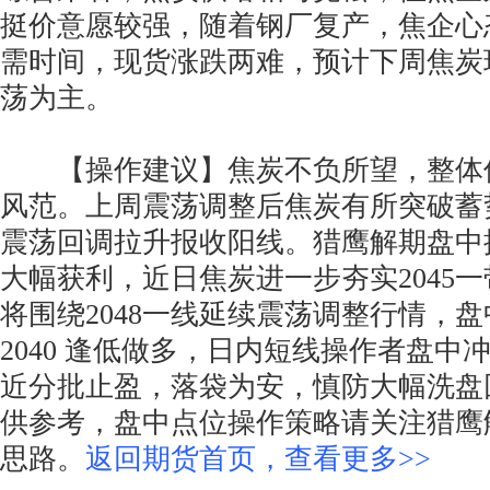
挺价意愿较强，随着钢厂复产，焦企心
需时间，现货涨跌两难，预计下周焦炭
荡为主。
【操作建议】焦炭不负所望，整体
风范。上周震荡调整后焦炭有所突破蓄
震荡回调拉升报收阳线。猎鹰解期盘中
大幅获利，近日焦炭进一步夯实2045
将围绕2048一线延续震荡调整行情，
2040 逢低做多，日内短线操作者盘中冲高2
近分批止盈，落袋为安，慎防大幅洗盘
供参考，盘中点位操作策略请关注猎鹰
思路。
返回期货首页，查看更多>>