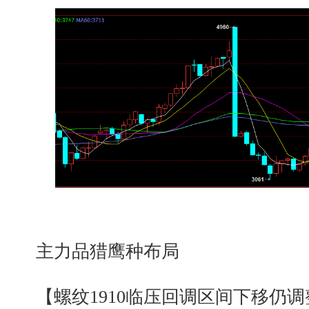
主力品猎鹰种布局
【螺纹1910临压回调区间下移仍调