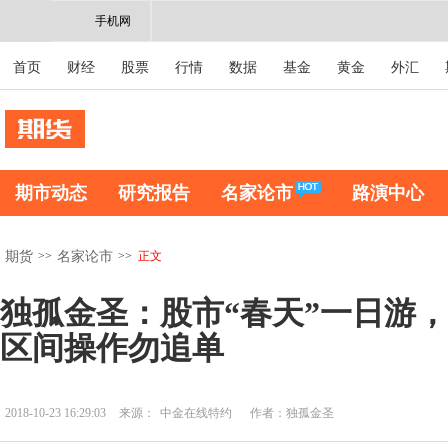
手机网
首页
财经
股票
行情
数据
基金
黄金
外汇
期市动态
研究报告
名家论市
路演中心
>>
>>
正文
期货
名家论市
独孤金圣：股市“春天”一日游
区间操作勿追单
2018-10-23 16:29:03
来源：
中金在线特约
作者：独孤金圣