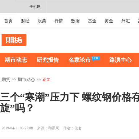
手机网
首页
财经
股票
行情
数据
基金
黄金
外汇
期市动态
研究报告
名家论市
路演中心
>>
>>
正文
期货
期市动态
三个“寒潮”压力下 螺纹钢价格
旋”吗？
2019-04-11 08:27:08
来源：和讯网
作者：佚名