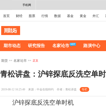
手机网
首页
财经
股票
行情
数据
基金
黄金
外汇
期市动态
研究报告
名家论市
路演中心
>>
>>
正文
期货
名家论市
青松讲盘：沪锌探底反洗空单时
2019-08-12 16:25:49
来源：中金在线特约
作者：青松讲盘
专栏
沪锌探底反洗空单时机