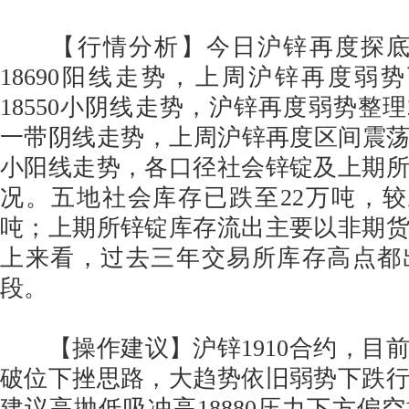
【行情分析】今日沪锌再度探底反
18690阳线走势，上周沪锌再度弱势
18550小阴线走势，沪锌再度弱势整理20
一带阴线走势，上周沪锌再度区间震荡10
小阳线走势，各口径社会锌锭及上期
况。五地社会库存已跌至22万吨，较上
吨；上期所锌锭库存流出主要以非期
上来看，过去三年交易所库存高点都
段。
【操作建议】沪锌1910合约，目
破位下挫思路，大趋势依旧弱势下跌
建议高抛低吸冲高18880压力下方偏