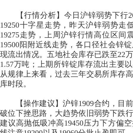
【行情分析】今日沪锌弱势下行20
19250十字星走势，昨天沪锌弱势走低
19275走势，上周沪锌行情高位区间震
19500阳附近线走势，各口径社会锌
现流出情况。五地社会库存已跌至22
1.57万吨；上期所锌锭库存流出主要
从规律上来看，过去三年交易所库存
库时段。
【操作建议】沪锌1909合约，目
破位下挫思路，大趋势依旧弱势下跌
建议高抛低吸冲高19450压力下方偏
线注意19200以及19060分批止盈即