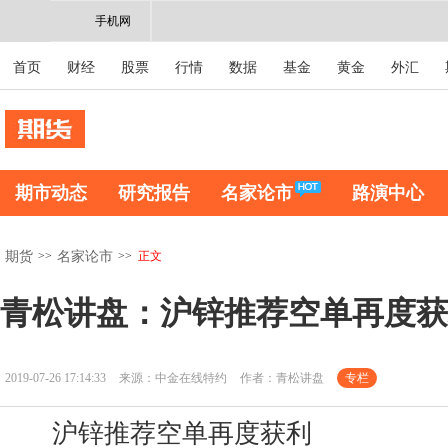
手机网
首页
财经
股票
行情
数据
基金
黄金
外汇
期市动态
研究报告
名家论市
路演中心
>>
>>
正文
期货
名家论市
青松讲盘：沪锌推荐空单再度获
2019-07-26 17:14:33
来源：中金在线特约
作者：青松讲盘
专栏
沪锌推荐空单再度获利