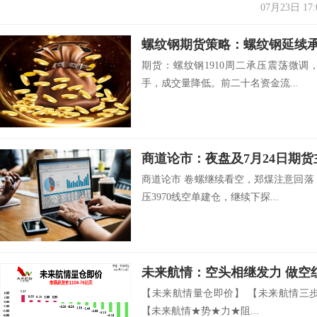
07月23日 17:
期货：螺纹钢1910周二承压震荡微调，
手，成交量降低。前二十名资金流...
商道论市：夜盘及7月24日期
商道论市 卷螺继续看空，郑煤注意回落
压3970线空单建仓，继续下探...
未来航情：空头相继发力 做空
【未来航情量仓即价】 【未来航情三
【未来航情★势★力★阻...