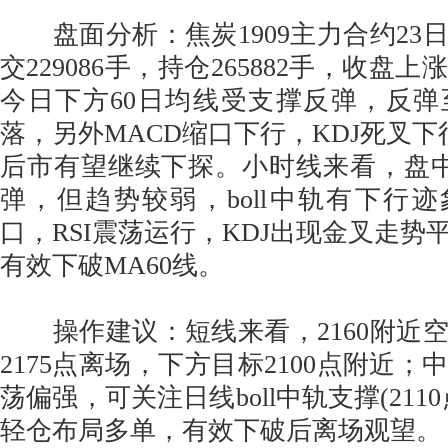
盘面分析：焦炭1909主力合约23
交229086手，持仓265882手，收盘
今日下方60日均线受支撑反弹，反
落，另外MACD缩口下行，KDJ死叉下
后市有望继续下探。小时线来看，盘中
弹，但趋势较弱，boll中轨有下行迹
口，RSI震荡运行，KDJ出现金叉走势
有效下破MA60线。
操作建议：短线来看，2160附近
2175点离场，下方目标2100点附近
荡偏强，可关注日线boll中轨支撑(211
轻仓布局多单，有效下破后离场观望。