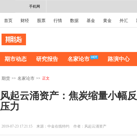
手机网
首页
财经
股票
行情
数据
基金
黄金
外汇
期市动态
研究报告
名家论市
路演中心
>>
>>
正文
期货
名家论市
风起云涌资产：焦炭缩量小幅反
压力
2019-07-23 17:21:15
来源：中金在线特约
作者：风起云涌资产