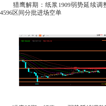
猎鹰解期：纸浆1909弱势延续调整阶
4596区间分批进场空单