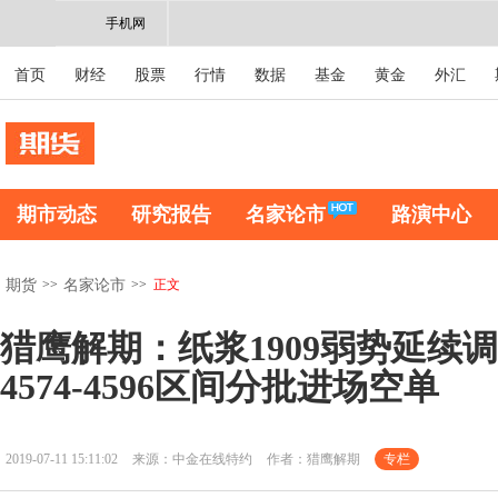
手机网
首页
财经
股票
行情
数据
基金
黄金
外汇
期市动态
研究报告
名家论市
路演中心
>>
>>
正文
期货
名家论市
猎鹰解期：纸浆1909弱势延续
4574-4596区间分批进场空单
2019-07-11 15:11:02
来源：中金在线特约
作者：猎鹰解期
专栏