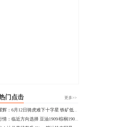
显，沪金主力合约封涨停，沪银涨逾4%。
油脂油料期货飘红，豆二涨停，菜粕、豆
油、豆粕、棕榈油涨幅居前。有色板块
11:15
中，沪镍涨3.42%。跌幅榜单中，铁矿表现
【行情】豆二期货主力合约涨停，涨幅达
疲弱，大跌近4%，棉花、甲醇、EG、棉
3.98%，报3213元/吨。
纱跌幅居前。
11:15
【行情】贵金属期货继续上涨，沪金期货
主力合约涨3.84%，沪银涨3%。
10:44
【行情】沪镍期货主力合约短线上涨，涨
幅扩大至4.4%。
热门点击
更多>>
10:43
金耀辉：6月12日骑虎难下十字星 铁矿低多郑醇空
【行情】芝加哥11月大豆期货跌0.4%，12
读行情：临近方向选择 豆油1909/棕榈1909/白糖1909
月玉米期货跌1%。