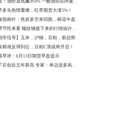
突发！油价直线飙升4% 一艘油轮在阿曼湾发生爆炸！
枣多头热情重燃，红枣期货大涨5%！
10:43
【行情】油脂油料期货表现抢眼，豆二期
期海指南针：焦炭多空来回跑，棉花午盘崛起周线承压
货主力合约涨幅扩大至3.5%，豆油涨
从季节性来看 螺纹钢接下来的行情或许远超你想象！
2.5%，棕榈油涨近2%，菜粕涨1.54%。
【期市伍哥】玉米，沪铜，豆粕，新趋势即将开始
10:17
纹精准反弹到位，豆粕C浪或将开启！
【研报精选】国内期货机构对8月5日的原
晨早评：6月13日期货早盘提示
油期货走势预测
铁矿石创近五年新高 专家：单边追多风险较大
10:16
【发改委：钢铁行业2019年1-6月运行情
况】一、粗钢产量持续增长。二、钢材价
格波动回升。三、企业效益同比大幅下
降。四、钢材出口小幅下降，铁矿石进口
价格持续上升。
09:55
【行情】国债期货直线拉升，10年期主力
合约涨逾0.1%，盘中最高报98.865，创
2016年12月以来新高。