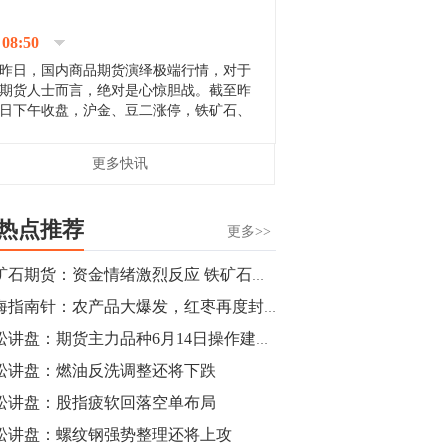
停；三大期指纷纷下跌；国债期货全线走
升。 分析人士指出，从大宗商品市
08:50
场来看，汇率波动...
昨日，国内商品期货演绎极端行情，对于
期货人士而言，绝对是心惊胆战。截至昨
日下午收盘，沪金、豆二涨停，铁矿石、
郑棉跌停，白银、镍涨幅超过3%，沥青、
甲醇和棉花跌幅超过3%。 [center]
14:35
更多快讯
[imgnobrwh] src=...
【行情】沥青期货主力1912合约价格继续
下跌，跌幅超过4%。
热点推荐
更多>>
14:23
铁矿石期货：资金情绪激烈反应 铁矿石强势续涨
【行情】大连铁矿石期货主力合约跌停，
期海指南针：农产品大爆发，红枣再度封涨停板，铁矿石再创新高，多单注意逢高减仓
跌幅达6%，报689.5元/吨，刷新近两个月
低位。
青松讲盘：期货主力品种6月14日操作建议【重大时机】
松讲盘：燃油反洗调整还将下跌
14:20
松讲盘：股指疲软回落空单布局
方正有色研究团队：高度重视贵金属的阶
段性机会。自年初以来沪金上涨16.93%，
松讲盘：螺纹钢强势整理还将上攻