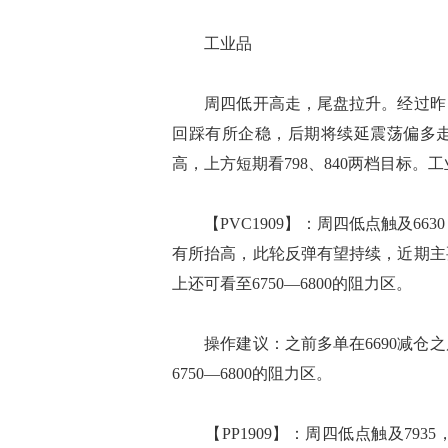
工业品
周四低开高走，尾盘拉升。经过昨日
回踩有所企稳，后期将续延震荡偏多
高，上方短期看798、840两档目标
【PVC1909】：周四低点触及663
有所抬高，此轮反弹有望持续，近期主
上还可看至6750—6800的阻力区。
操作建议：之前多单在6690减仓之
6750—6800的阻力区。
【PP1909】：周四低点触及79