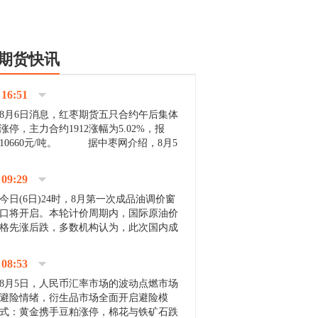
期货快讯
16:51
8月6日消息，红枣期货五只合约午后集体
涨停，主力合约1912涨幅为5.02%，报
10660元/吨。 据中枣网介绍，8月5
日沧州市场下雨天气影响，市场出摊商户
不多，看护客商也零星，成交量有限。卖
09:29
家好货依旧惜售挺...
今日(6日)24时，8月第一次成品油调价窗
口将开启。本轮计价周期内，国际原油价
格先涨后跌，多数机构认为，此次国内成
品油价压线下调与搁浅均有可能。 [center]
[img]http://images.cnfol.com/file/201908/gasoline_201...
08:53
8月5日，人民币汇率市场的波动点燃市场
避险情绪，衍生品市场全面开启避险模
式：黄金携手豆粕涨停，棉花与铁矿石跌