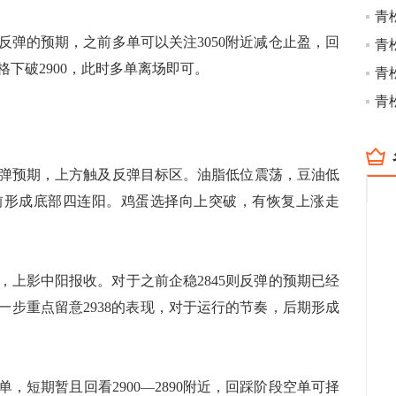
青
反弹的预期，之前多单可以关注3050附近减仓止盈，回
青
价格下破2900，此时多单离场即可。
青
青
预期，上方触及反弹目标区。油脂低位震荡，豆油低
前形成底部四连阳。鸡蛋选择向上突破，有恢复上涨走
2，上影中阳报收。对于之前企稳2845则反弹的预期已经
，下一步重点留意2938的表现，对于运行的节奏，后期形成
，短期暂且回看2900—2890附近，回踩阶段空单可择