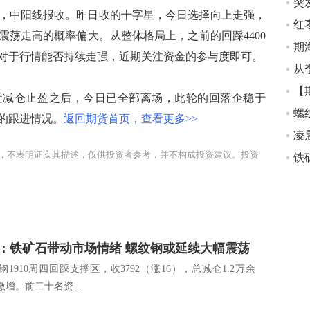
71，中阳线报收。昨日收的十字星，今日选择向上走强，
红
震荡走高的概率偏大。从整体格局上，之前的回踩4400
对于行情能否持续走强，近期关注资金的参与度即可。
近减仓止盈之后，今日已全部离场，此轮的回落企稳于
螺
金的跟进情况。
返回期货首页，查看更多>>
凌
，不表明证实其描述，仅供投资者参考，并不构成投资建议。投资
：铁矿石带动市场情绪 螺纹钢或延续大幅震荡
1910周四回踩支撑区，收3792（涨16），总减仓1.2万余
增。前二十名资...