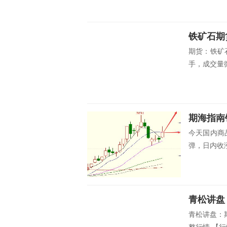
铁矿石期
期货：铁矿石
手，成交量微
今天国内商
弹，日内收涨
青松讲盘
青松讲盘：