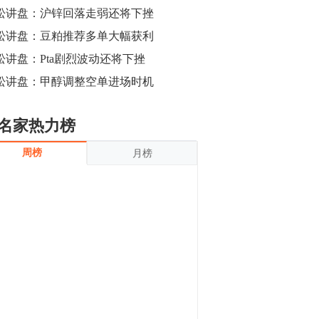
沪银上涨11.90%；历史经验表明，黄金确
松讲盘：沪锌回落走弱还将下挫
立涨势，白银将开启补涨，且涨幅超过黄
金，金银比有望高位回归。
松讲盘：豆粕推荐多单大幅获利
13:55
豆二期货主力合约涨停，涨幅达3.98%，报
松讲盘：Pta剧烈波动还将下挫
3213元/吨。 国信期货指出，上周五
松讲盘：甲醇调整空单进场时机
CBOT大豆期货市场上涨，11月期约收高
3.25美分，报收868.50美分/蒲式耳。受此
影响，夜盘连粕高位窄幅震荡，建议短线
13:54
名家热力榜
操作为主。 ...
8月5日消息，内外盘贵金属强劲走升，沪
周榜
月榜
金主力合约涨停，涨幅3.99%，报334.00
元/克；沪银亦是大幅拉升；纽约金主力上
破1450美元/盎司。 国投安信期货指
出，在全球经济贸易形势下，首先一方
13:33
面，即使美联储...
【行情】郑棉期货主力合约跌停，跌幅达
4%，报12225元/吨。
11:30
【早盘收评】国内商品期货早盘收盘涨跌
不一，避险情绪激发，贵金属期货上涨明