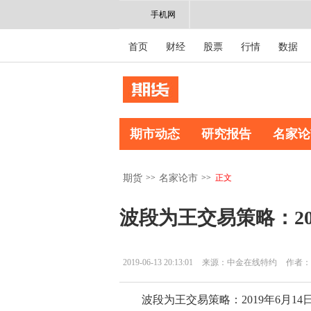
手机网
首页
财经
股票
行情
数据
期市动态
研究报告
名家论
>>
>>
正文
期货
名家论市
波段为王交易策略：201
2019-06-13 20:13:01
来源：中金在线特约
作者：
波段为王交易策略：2019年6月14