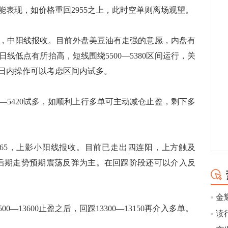
表现，如价格重回2955之上，此时空单则离场观望。
00，中阳线报收。目前外盘美豆油有走强的意愿，内盘有
线低点有所抬高，短线围绕5500—5380区间运行，关
日内操作可以考虑区间内试多。
—5420试多，如顺利上行多单可主动减仓止盈，剩下多
665，上影小阳线报收。目前已走出四连阳，上方触及
对于后期走势预期震荡反弹为主。在回踩阶段还可以介入反
13600止盈之后，回踩13300—13150再介入多单。