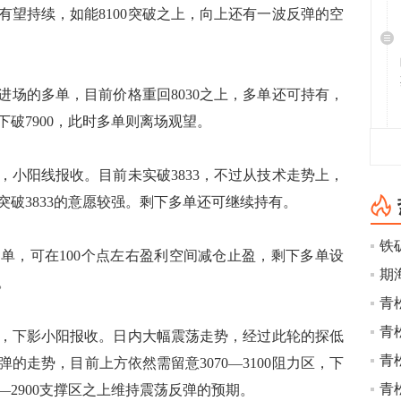
弹有望持续，如能8100突破之上，向上还有一波反弹的空
0进场的多单，目前价格重回8030之上，多单还可持有，
格下破7900，此时多单则离场观望。
4，小阳线报收。目前未实破3833，不过从技术走势上，
破3833的意愿较强。剩下多单还可继续持有。
单，可在100个点左右盈利空间减仓止盈，剩下多单设
。
青
94，下影小阳报收。日内大幅震荡走势，经过此轮的探低
青
的走势，目前上方依然需留意3070—3100阻力区，下
青
30—2900支撑区之上维持震荡反弹的预期。