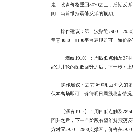
走，收盘价格重回8030之上，后期反
间，当前维持震荡反弹的预期。
操作建议：第二波贴近7980—793
留意8080—8100平台表现即可，如价
【螺纹1910】：周四低点触及374
经过此轮的探低回升之后，下一步向上突
操作建议：之前3690附近介入的多
保本离场即可，静待明日周线收盘情况
【沥青1912】：周四低点触及28
回升之后，下一个阶段有望维持震荡反弹
方对应2930—2900支撑区，价格在29