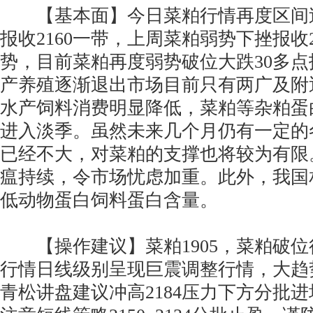
【基本面】今日菜粕行情再度区间过
报收2160一带，上周菜粕弱势下挫报收2
势，目前菜粕再度弱势破位大跌30多点报
产养殖逐渐退出市场目前只有两广及附
水产饲料消费明显降低，菜粕等杂粕蛋
进入淡季。虽然未来几个月仍有一定的
已经不大，对菜粕的支撑也将较为有限
瘟持续，令市场忧虑加重。此外，我国
低动物蛋白饲料蛋白含量。
【操作建议】菜粕1905，菜粕破位
行情日线级别呈现巨震调整行情，大趋
青松讲盘建议冲高2184压力下方分批