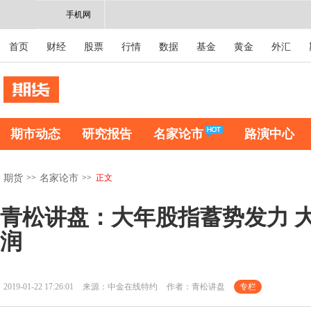
手机网
首页
财经
股票
行情
数据
基金
黄金
外汇
期市动态
研究报告
名家论市
路演中心
>>
>>
正文
期货
名家论市
青松讲盘：大年股指蓄势发力 
润
2019-01-22 17:26:01
来源：中金在线特约
作者：青松讲盘
专栏