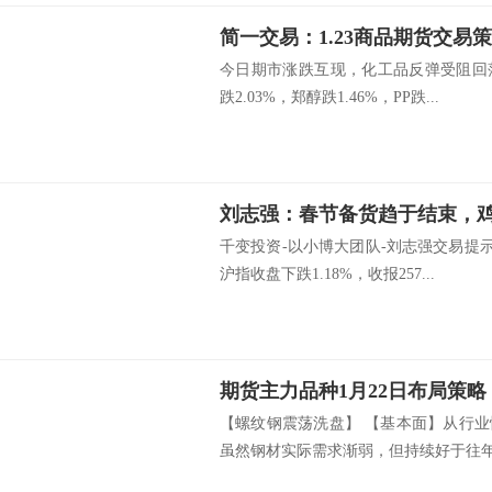
简一交易：1.23商品期货交易
今日期市涨跌互现，化工品反弹受阻回
跌2.03%，郑醇跌1.46%，PP跌...
刘志强：春节备货趋于结束，
千变投资-以小博大团队-刘志强交易提
沪指收盘下跌1.18%，收报257...
期货主力品种1月22日布局策略
【螺纹钢震荡洗盘】 【基本面】从行
虽然钢材实际需求渐弱，但持续好于往年.