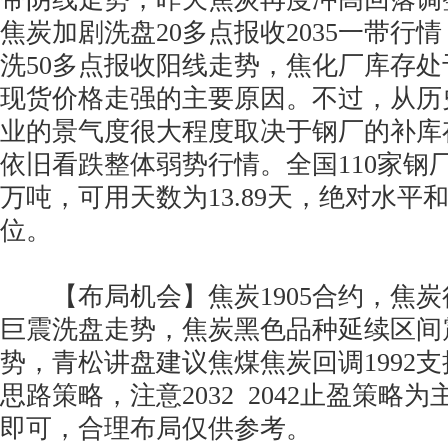
焦炭加剧洗盘20多点报收2035一带行
洗50多点报收阳线走势，焦化厂库存
现货价格走强的主要原因。不过，从历
业的景气度很大程度取决于钢厂的补库
依旧看跌整体弱势行情。全国110家钢厂焦
万吨，可用天数为13.89天，绝对水平
位。
【布局机会】焦炭1905合约，焦炭
巨震洗盘走势，焦炭黑色品种延续区间
势，青松讲盘建议焦煤焦炭回调1992
思路策略，注意2032 2042止盈策略
即可，合理布局仅供参考。