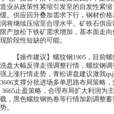
造业从政策性紧缩引发至的自发性紧缩
缓。供应回升叠加需求下行，钢材价格
润将继续压缩至合理水平。矿铁石供应
限产放松下铁矿需求增加，基本面走向
现阶段性短缺的可能。
【操作建议】螺纹钢1905，目前螺
洗盘大幅反弹走强调整行情，螺纹钢调
强上涨行情走势，青松讲盘建议溦我qsj
3606支撑分批进场多单思路布局策略，短
3665止盈策略，合理布局扩大利润为
载，黑色螺纹钢热卷等行情加剧调整蓄
势。