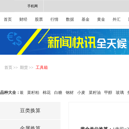
手机网
首页
财经
股票
行情
数据
基金
黄金
外汇
首页
>>
期货
>>
工具箱
黄金
品种大全：
白银
菜籽粕
棉花
白糖
钢材
小麦
菜籽油
甲醇
玻璃
焦
豆类换算
金属换算