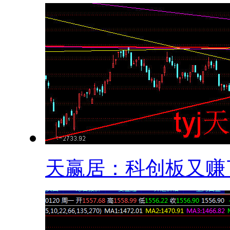
天赢居：科创板又赚