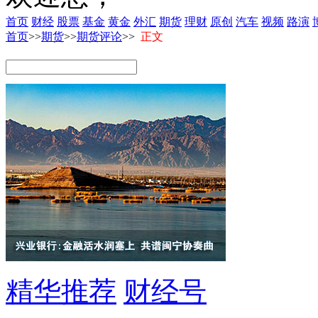
首页
财经
股票
基金
黄金
外汇
期货
理财
原创
汽车
视频
路演
首页
>>
期货
>>
期货评论
>>
正文
精华推荐
财经号