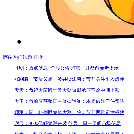
博客
热门话题
直播
孔明：热点信息+个股公告
灯塔：开盘前参考提示
张刚胜：节后又是一波井喷
江南：节前关注个股点评
天天：恭祝大家鼠年发大财
短期承压不改中期上涨？
大卫：节前震荡整固主旋律
巡航：本周做好三件预防
领涨：周一科创股集体大涨
一狼：节前两确定性板块
谢辰：3000亿解禁潮来袭
益兵：周一早间市场信息