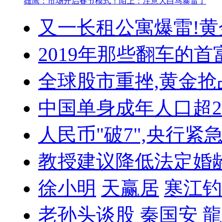
雄鹰：市场开启春节模式！
陌上：注意大白马暴雷了
又一长租公寓爆雷!
黄
2019年那些翻车的首
全球股市重挫,黄金抢
中国单身成年人口超
人民币"破7",央行紧
教授建议降低法定婚
徐小明
天赢居
寒江钓
老孙头谈股
秦国安
龍