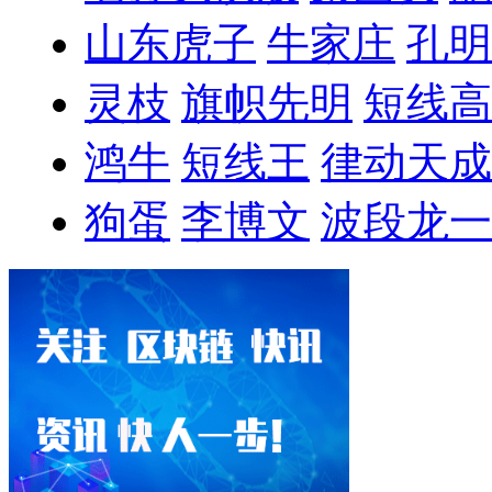
山东虎子
牛家庄
孔明
灵枝
旗帜先明
短线高
鸿牛
短线王
律动天成
狗蛋
李博文
波段龙一