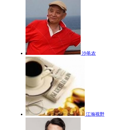
沙黾农
江瀚视野