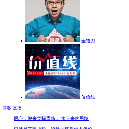
金错刀
价值线
博客
直播
股心：迎来宽幅震荡， 接下来的思路