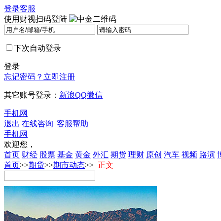
登录
客服
使用财视扫码登陆
下次自动登录
登录
忘记密码？
立即注册
其它账号登录：
新浪
QQ
微信
手机网
退出
在线咨询
|
客服帮助
手机网
欢迎您，
首页
财经
股票
基金
黄金
外汇
期货
理财
原创
汽车
视频
路演
首页
>>
期货
>>
期市动态
>>
正文