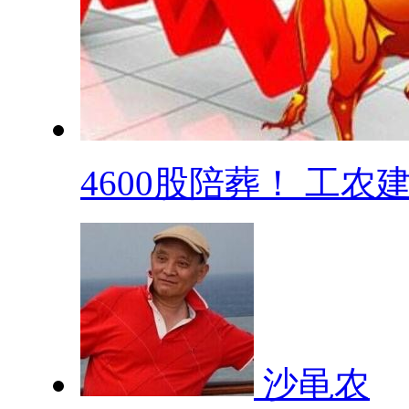
4600股陪葬！ 工农建.
沙黾农