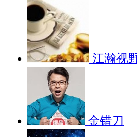
江瀚视
金错刀