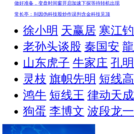
做好准备，变盘时间窗开启
加速下探等待转机出现
常长亭：别因伪科技股炒作误判含金科技见顶
徐小明
天赢居
寒江钓
老孙头谈股
秦国安
龍
山东虎子
牛家庄
孔明
灵枝
旗帜先明
短线高
鸿牛
短线王
律动天成
狗蛋
李博文
波段龙一