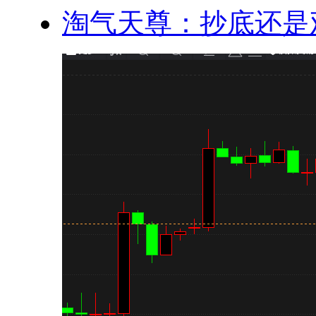
淘气天尊：抄底还是