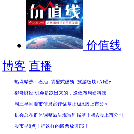
价值线
博客
直播
热点精选：石油+装配式建筑+旅游板块+AI硬件
柳哥财经:机会是跌出来的，逢低布局硬科技
周三早间股市信息
富锂锰基正极A股上市公司
机会总在群体调整后呈现
富锂锰基正极A股上市公司
股市早8点丨把这样的股票放进F6里