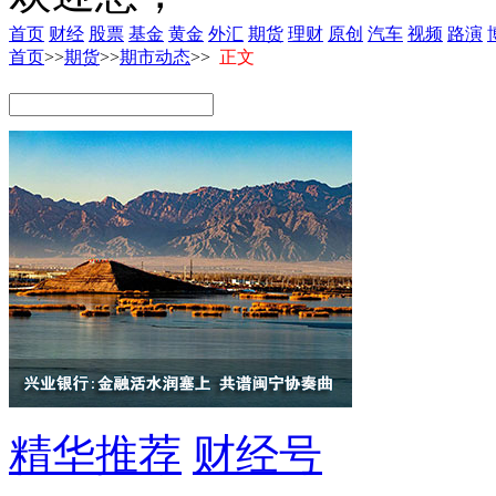
首页
财经
股票
基金
黄金
外汇
期货
理财
原创
汽车
视频
路演
首页
>>
期货
>>
期市动态
>>
正文
精华推荐
财经号