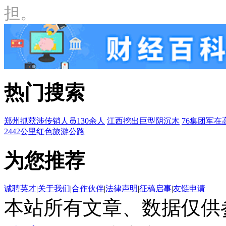
担。
热门搜索
郑州抓获涉传销人员130余人
江西挖出巨型阴沉木
76集团军在
2442公里红色旅游公路
为您推荐
诚聘英才
|
关于我们
|
合作伙伴
|
法律声明
|
征稿启事
|
友链申请
本站所有文章、数据仅供