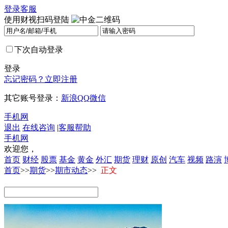
登录
客服
使用财视扫码登陆
下次自动登录
登录
忘记密码？
立即注册
其它账号登录：
新浪
QQ
微信
手机网
退出
在线咨询
|
客服帮助
手机网
欢迎您，
首页
财经
股票
基金
黄金
外汇
期货
理财
原创
汽车
视频
路演
首页
>>
期货
>>
期市动态
>>
正文