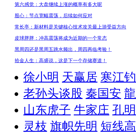
第六感觉：大盘继续上涨的概率有多大呢
股心：节点宽幅震荡，后续如何应对
常长亭：新材料是关键核心技术攻关最上游受益方向
皮球胖胖：冲高震荡将成为近期的一个常态
黑周四还是黑周五
跳水频出，周四再临考验！
拾金人生：高盛说，这是下一个存储赛道！
徐小明
天赢居
寒江钓
老孙头谈股
秦国安
龍
山东虎子
牛家庄
孔明
灵枝
旗帜先明
短线高