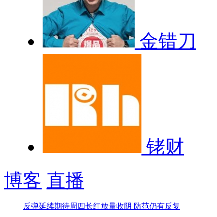
金错刀
铑财
博客
直播
反弹延续期待周四长红
放量收阴 防范仍有反复