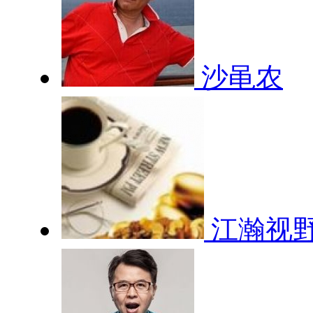
沙黾农
江瀚视