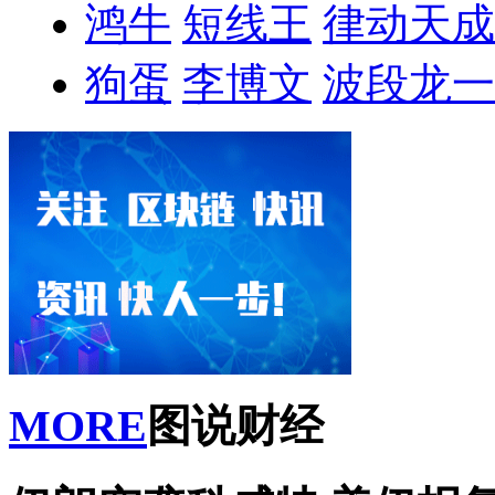
鸿牛
短线王
律动天成
狗蛋
李博文
波段龙一
MORE
图说财经