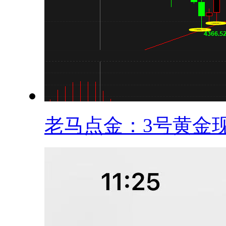
老马点金：3号黄金现.