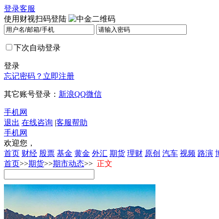
登录
客服
使用财视扫码登陆
下次自动登录
登录
忘记密码？
立即注册
其它账号登录：
新浪
QQ
微信
手机网
退出
在线咨询
|
客服帮助
手机网
欢迎您，
首页
财经
股票
基金
黄金
外汇
期货
理财
原创
汽车
视频
路演
首页
>>
期货
>>
期市动态
>>
正文