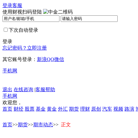
登录
客服
使用财视扫码登陆
下次自动登录
登录
忘记密码？
立即注册
其它账号登录：
新浪
QQ
微信
手机网
退出
在线咨询
|
客服帮助
手机网
欢迎您，
首页
财经
股票
基金
黄金
外汇
期货
理财
原创
汽车
视频
路演
首页
>>
期货
>>
期市动态
>>
正文