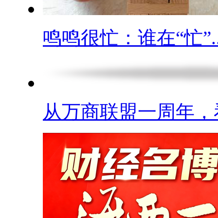
鸣鸣很忙：谁在“忙”..
从万商联盟一周年，看.