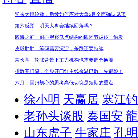
迎来大幅轮动，后续如何应对
大盘6月全面确认见顶
第六感觉：明天大盘会继续回落吗？
股海之虾：耐心观察低点结构的四环节被逐一触发
皮球胖胖：筹码需要沉淀，杀跌还要持续
常长亭：轮涨背景下主力机构也需要调仓换股
指数开门绿，个股开门红
主线余温已散，先避险！
六月，回归初心的思考
高低切换是短期的重点
徐小明
天赢居
寒江钓
老孙头谈股
秦国安
龍
山东虎子
牛家庄
孔明