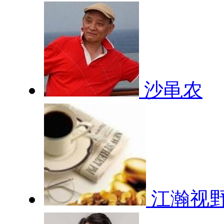
沙黾农
江瀚视