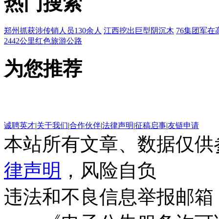
热门搜索
郑州抓获涉传销人员130余人
江西挖出巨型阴沉木
76集团军在
2442公里红色旅游公路
为您推荐
诚聘英才
|
关于我们
|
合作伙伴
|
法律声明
|
征稿启事
|
友链申请
本站所有文章、数据仅供
律声明
，风险自负
违法和不良信息举报邮箱