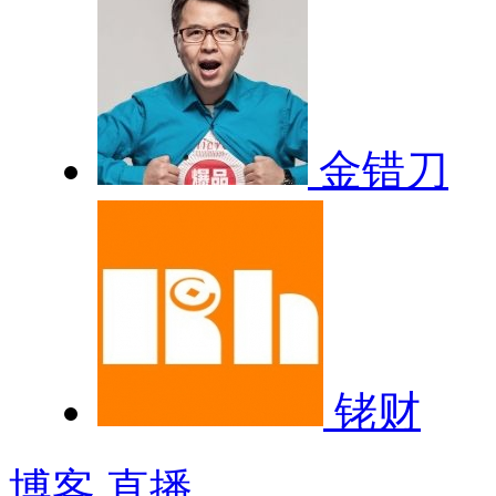
金错刀
铑财
博客
直播